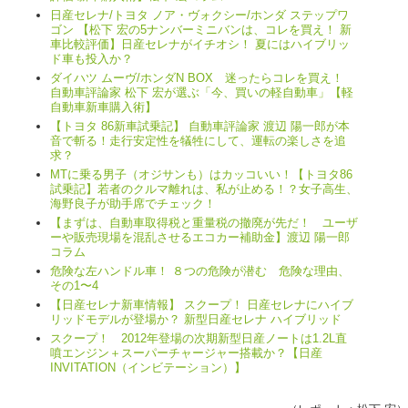
日産セレナ/トヨタ ノア・ヴォクシー/ホンダ ステップワ
ゴン 【松下 宏の5ナンバーミニバンは、コレを買え！ 新
車比較評価】日産セレナがイチオシ！ 夏にはハイブリッ
ド車も投入か？
ダイハツ ムーヴ/ホンダN BOX 迷ったらコレを買え！
自動車評論家 松下 宏が選ぶ「今、買いの軽自動車」【軽
自動車新車購入術】
【トヨタ 86新車試乗記】 自動車評論家 渡辺 陽一郎が本
音で斬る！走行安定性を犠牲にして、運転の楽しさを追
求？
MTに乗る男子（オジサンも）はカッコいい！【トヨタ86
試乗記】若者のクルマ離れは、私が止める！？女子高生、
海野良子が助手席でチェック！
【まずは、自動車取得税と重量税の撤廃が先だ！ ユーザ
ーや販売現場を混乱させるエコカー補助金】渡辺 陽一郎
コラム
危険な左ハンドル車！ ８つの危険が潜む 危険な理由、
その1〜4
【日産セレナ新車情報】 スクープ！ 日産セレナにハイブ
リッドモデルが登場か？ 新型日産セレナ ハイブリッド
スクープ！ 2012年登場の次期新型日産ノートは1.2L直
噴エンジン＋スーパーチャージャー搭載か？【日産
INVITATION（インビテーション）】