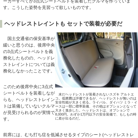
ーカーすべてが3点式シートベルトを装着したクルマを作っていま
す。こうした姿勢を見習って欲しいものです。
ヘッドレストレイントも セットで装着が必要だ
国土交通省の保安基準が
緩いと思うのは、後席中央
の3点式シートベルトを義
務化したものの、ヘッドレ
ストレイントについては義
務化しなかったことです。
このため後席中央に3点式
シートベルトを装着しなが
未だヘッドレストが装着されないスズキ アルトエ
コ。低燃費は評価できるが、ヘッドレストが無いのは
らも、ヘッドレストレイン
安全性能が大きく劣る。ライバル、ダイハツ ミラ・イ
トは装備していないクルマ
ースは一部に標準装備、その他はオプションとなって
大きく進歩した。ヘッドレストは、オプションで
が見受けられるのが実情で
8,000円。わずか1万円以下の安全装備で、もしもの時
す。
に差が出るのだ。
前席には、むち打ち症を低減させるタイプのシート(ヘッドレストレ