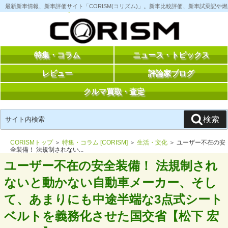
コ
最新新車情報、新車評価サイト「CORISM(コリズム)」。新車比較評価、新車試乗記
ン
テ
ン
ツ
へ
ス
特集・コラム
ニュース・トピックス
キ
ッ
レビュー
評論家ブログ
プ
クルマ買取・査定
検
検索
索:
CORISMトップ
＞
特集・コラム [CORISM]
＞
生活・文化
＞ ユーザー不在の安
全装備！ 法規制されない...
ユーザー不在の安全装備！ 法規制され
ないと動かない自動車メーカー、そし
て、あまりにも中途半端な3点式シート
ベルトを義務化させた国交省【松下 宏