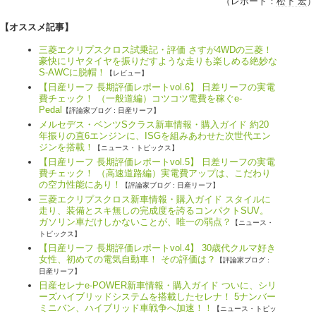
（レポート：
松下 宏
）
【オススメ記事】
三菱エクリプスクロス試乗記・評価 さすが4WDの三菱！
豪快にリヤタイヤを振りだすような走りも楽しめる絶妙な
S-AWCに脱帽！
【レビュー】
【日産リーフ 長期評価レポートvol.6】 日差リーフの実電
費チェック！ （一般道編）コツコツ電費を稼ぐe-
Pedal
【評論家ブログ : 日産リーフ】
メルセデス・ベンツSクラス新車情報・購入ガイド 約20
年振りの直6エンジンに、ISGを組みあわせた次世代エン
ジンを搭載！
【ニュース・トピックス】
【日産リーフ 長期評価レポートvol.5】 日差リーフの実電
費チェック！ （高速道路編）実電費アップは、こだわり
の空力性能にあり！
【評論家ブログ : 日産リーフ】
三菱エクリプスクロス新車情報・購入ガイド スタイルに
走り、装備とスキ無しの完成度を誇るコンパクトSUV。
ガソリン車だけしかないことが、唯一の弱点？
【ニュース・
トピックス】
【日産リーフ 長期評価レポートvol.4】 30歳代クルマ好き
女性、初めての電気自動車！ その評価は？
【評論家ブログ :
日産リーフ】
日産セレナe-POWER新車情報・購入ガイド ついに、シリ
ーズハイブリッドシステムを搭載したセレナ！ 5ナンバー
ミニバン、ハイブリッド車戦争へ加速！！
【ニュース・トピッ