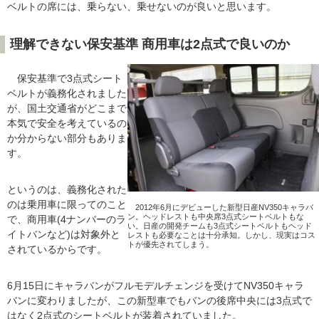
ベルトの席には、乗らない、乗せないのが良いと思います。
理解できない保安基準 商用車は2点式で良いのか
保安基準で3点式シート
ベルトが義務化されました
が、国土交通省がどこまで
本気で安全を考えているの
か分からない部分もありま
す。
というのは、義務化された
のは乗用車に限ってのこと
2012年6月にデビューした新型日産NV350キャラバ
ン。ヘッドレストも中央席3点式シートベルトもな
で、商用車(4ナンバーのラ
い。日産の開発チームも3点式シートベルトもヘッド
イトバンなど)は対象外と
レストも必要なことは十分承知。しかし、現実はコス
トが優先されてしまう。
されているからです。
6月15日にキャラバンがフルモデルチェンジを受けてNV350キャラ
バンに変わりましたが、この新型車でもバンの後席中央には3点式で
はなく2点式のシートベルトが装着されていました。