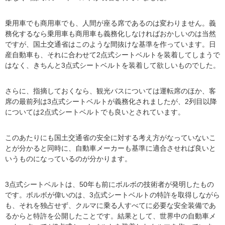
乗用車でも商用車でも、人間が座る席であるのは変わりません。義
務化するなら乗用車も商用車も義務化しなければおかしいのは当然
ですが、国土交通省はこのような間抜けな基準を作っています。日
産自動車も、それに合わせて2点式シートベルトを装着してしまうで
はなく、きちんと3点式シートベルトを装着して欲しいものでした。
さらに、指摘しておくなら、観光バスについては運転席のほか、客
席の最前列は3点式シートベルトが義務化されましたが、2列目以降
については2点式シートベルトでも良いとされています。
このあたりにも国土交通省の安全に対する考え方がなっていないこ
とが分かると同時に、自動車メーカーも基準に適合させれば良いと
いうものになっているのが分かります。
3点式シートベルトは、50年も前にボルボの技術者が発明したもの
です。ボルボが偉いのは、3点式シートベルトの特許を取得しながら
も、それを独占せず、クルマに乗る人すべてに必要な安全装備であ
るからと特許を公開したことです。結果として、世界中の自動車メ