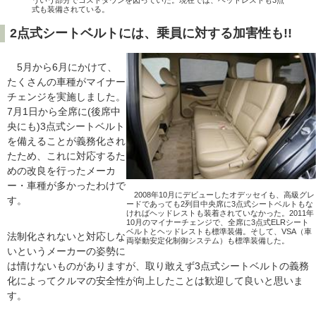
式も装備されている。
2点式シートベルトには、乗員に対する加害性も!!
5月から6月にかけて、
たくさんの車種がマイナー
チェンジを実施しました。
7月1日から全席に(後席中
央にも)3点式シートベルト
を備えることが義務化され
たため、これに対応するた
めの改良を行ったメーカ
ー・車種が多かったわけで
2008年10月にデビューしたオデッセイも、高級グレ
す。
ードであっても2列目中央席に3点式シートベルトもな
ければヘッドレストも装着されていなかった。2011年
10月のマイナーチェンジで、全席に3点式ELRシート
ベルトとヘッドレストも標準装備。そして、VSA（車
法制化されないと対応しな
両挙動安定化制御システム）も標準装備した。
いというメーカーの姿勢に
は情けないものがありますが、取り敢えず3点式シートベルトの義務
化によってクルマの安全性が向上したことは歓迎して良いと思いま
す。