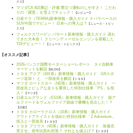
クス】
マツダCX-8試乗記・評価 際立つ運転のしやすさ！ こだわ
りの「躍度」を雪上でチェック！
【レビュー】
日産テラ（TERRA)新車情報・購入ガイド ナバラベースの
SUV中国でデビュー！ 日本への導入は？
【ニュース・トピッ
クス】
フォルクスワーゲン パサート新車情報・購入ガイド 遅れ
てきた大本命！ クリーンディーゼルエンジンを搭載した
TDIデビュー！！
【ニュース・トピックス】
【オススメ記事】
2026バンコク国際モーターショーレポート タイ自動車
マーケットを解説
【BLOG】
トヨタ アクア（MX系）新車情報・購入ガイド GRスポ
ーツ追加！ と、一部改良を解説
【トヨタ】
マツダ ロードスター（ND系）新車情報・購入ガイド 一
部改良とピュアな走りを重視した特別仕様車「PS」を投
入！
【マツダ】
日産エルグランド（E53系）新車情報・購入ガイド 脱ア
ルファード＆ヴェルファイア路線で勝機を見出した！？
【日産】
トヨタ カローラクロス（10系）新車情報・購入ガイド
アウトドアテイストを強めた特別仕様車 「Z Adventure」
投入と一部改良
【トヨタ】
トヨタ プリウス（60系）新車情報・購入ガイド 装備充
実させ、前年比割れ対策？ それとも値上げ？
【トヨタ】