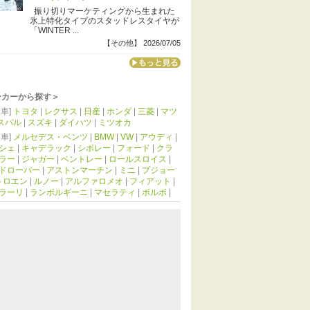
振り切りマーケティングから生まれた
氷上特化タイプのスタッドレスタイヤが
「WINTER ...
【その他】 2026/07/05
ーカーから探す＞
車]
トヨタ
|
レクサス
|
日産
|
ホンダ
|
三菱
|
マツ
スバル
|
スズキ
|
ダイハツ
|
ミツオカ
車]
メルセデス・ベンツ
|
BMW
|
VW
|
アウディ
|
シェ
|
キャデラック
|
シボレー
|
フォード
|
クラ
ラー
|
ジャガー
|
ベントレー
|
ロールスロイス
|
ドローバー
|
アストンマーチン
|
ミニ
|
プジョー
トロエン
|
ルノー
|
アルファロメオ
|
フィアット
|
ラーリ
|
ランボルギーニ
|
マセラティ
|
ボルボ
|