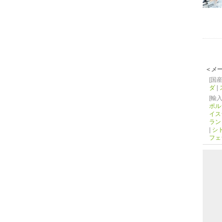
＜メ
[国産
ダ
|
[輸入
ポル
イス
ラン
|
シ
フェ