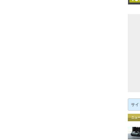
検
索:
ニュ