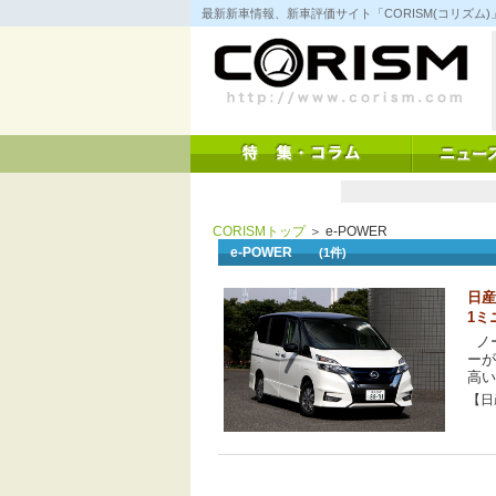
コ
最新新車情報、新車評価サイト「CORISM(コリズ
ン
テ
ン
ツ
へ
ス
キ
ッ
プ
CORISMトップ
＞ e-POWER
e-POWER
(1件)
日産
1ミ
ノー
ーが
高い
【日産