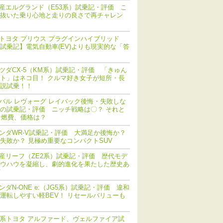
産エルグランド（E53系）試乗記・評価 こ
抜いた乗り心地と走りの良さで再チャレン
トヨタ プリウス プラグインハイブリッド
V) 試乗記】電気自動車(EV)よりも現実的な「答
ツダCX-5（KM系）試乗記・評価 「きゅん
ト」はネコ目！ クルマ好き女子が短所・長
説試乗！！
バル レヴォーグ レイバック後悔・失敗しな
の試乗記・評価 ニッチ戦略は〇？ それと
 燃費、価格は？
ンダWR-V試乗記・評価 大満足か後悔か？
失敗か？ 見極め重要なコンパクトSUV
産リーフ（ZE2系）試乗記・評価 歴代モデ
ウハウを凝縮し、劇的進化を果たした歴史あ
V
ンダN-ONE e:（JG5系）試乗記・評価 違和
運転しやすい軽BEV！ リセールバリューも
0系トヨタ アルファード、ヴェルファイア試