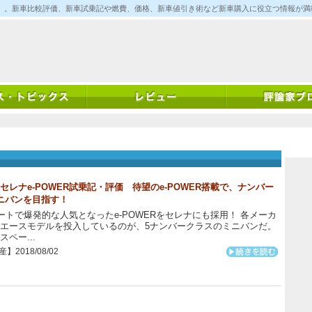
ム)」。新車比較評価、新車試乗記や燃費、価格、新車値引き術など新車購入に役立つ情報が
セレナe-POWER試乗記・評価 待望のe-POWER搭載で、ナンバー
ニバンを目指す！
トで爆発的な人気となったe-POWERをセレナにも採用！ 各メーカ
エースモデルを投入しているのが、5ナンバークラスのミニバンだ。
スペー...
】2018/08/02