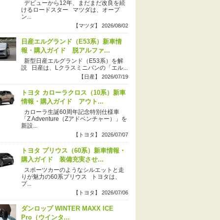
デビューから12年、まだまだ改良を続
けるロードスター マツダは、オープ
ン...
【マツダ】 2026/08/02
日産エルグランド（E53系）新車情
報・購入ガイド 脱アルファ...
新型日産エルグランド（E53系）を解
説 日産は、Lクラスミニバンの「エル...
【日産】 2026/07/19
トヨタ カローラクロス（10系）新車
情報・購入ガイド アウト...
カローラ生誕60周年記念特別仕様車
「Z Adventure（Zアドベンチャー）」を
新設...
【トヨタ】 2026/07/07
トヨタ プリウス（60系）新車情報・
購入ガイド 装備充実させ...
スポーツカーのようなシルエットと走
りが魅力の60系プリウス トヨタは、
プ...
【トヨタ】 2026/07/06
ダンロップ WINTER MAXX ICE
Pro（ウインタ...