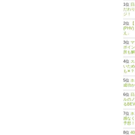
日
だわり
ジ！
【
(PH
え」
マ
ポイン
所も解
ス
いため
も✕？
ホ
成功か
日
ルのノ
るBE
ホ
感なく
予想！
4