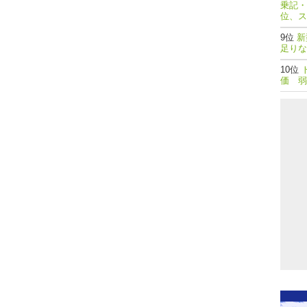
乗記・
位、ス
新
足りな
価 弱