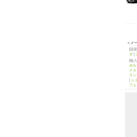
＜メ
[国産
ダ
|
[輸入
ポル
イス
ラン
|
シ
フェ