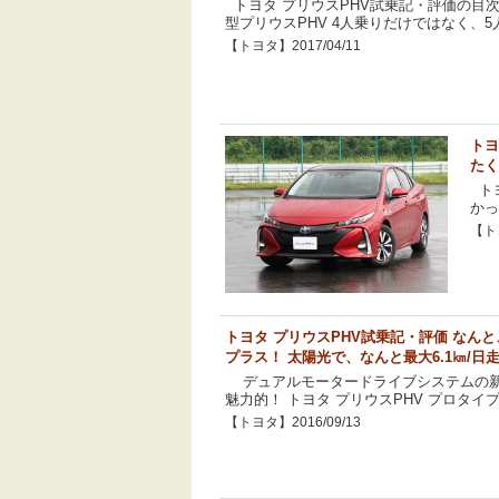
トヨタ プリウスPHV試乗記・評価の目
型プリウスPHV 4人乗りだけではなく、5人
【トヨタ】2017/04/11
トヨ
たく
トヨ
かっ
【トヨ
トヨタ プリウスPHV試乗記・評価 なん
プラス！ 太陽光で、なんと最大6.1㎞/日
デュアルモータードライブシステムの新
魅力的！ トヨタ プリウスPHV プロタイ
【トヨタ】2016/09/13