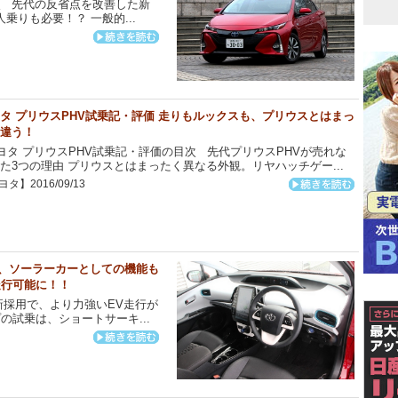
次 先代の反省点を改善した新
乗りも必要！？ 一般的...
タ プリウスPHV試乗記・評価 走りもルックスも、プリウスとはまっ
違う！
タ プリウスPHV試乗記・評価の目次 先代プリウスPHVが売れな
た3つの理由 プリウスとはまったく異なる外観。リヤハッチゲー...
タ】2016/09/13
と、ソーラーカーとしての機能も
走行可能に！！
採用で、より力強いEV走行が
プの試乗は、ショートサーキ...