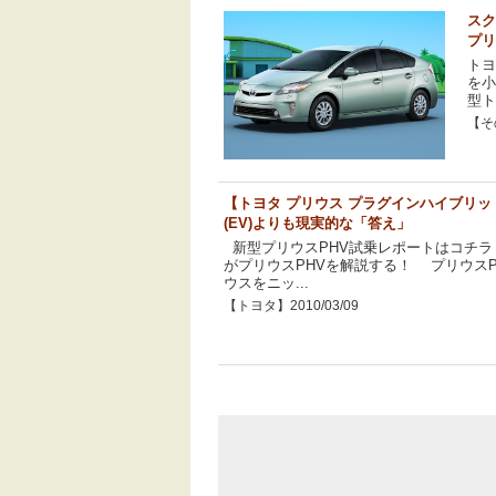
スク
プリ
トヨ
を小
型ト
【その
【トヨタ プリウス プラグインハイブリッド
(EV)よりも現実的な「答え」
新型プリウスPHV試乗レポートはコチラ
がプリウスPHVを解説する！ プリウス
ウスをニッ...
【トヨタ】2010/03/09