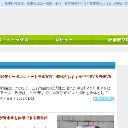
ム)」。新車比較評価、新車試乗記や燃費、価格、新車値引き術など新車購入に役立つ情報が
050年カーボンニュートラル宣言」時代のおすすめ中古EV＆PHEV5
性能だけでなく、走行性能や経済性に優れた中古EV＆PHEVをピ
アップ 政府は、2050年までに温室効果ガスの排出を全体として...
・文化】2022/01/02
だが近未来を体感できる新世代