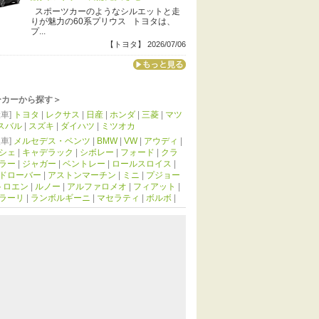
スポーツカーのようなシルエットと走
りが魅力の60系プリウス トヨタは、
プ...
【トヨタ】 2026/07/06
ーカーから探す＞
車]
トヨタ
|
レクサス
|
日産
|
ホンダ
|
三菱
|
マツ
スバル
|
スズキ
|
ダイハツ
|
ミツオカ
車]
メルセデス・ベンツ
|
BMW
|
VW
|
アウディ
|
シェ
|
キャデラック
|
シボレー
|
フォード
|
クラ
ラー
|
ジャガー
|
ベントレー
|
ロールスロイス
|
ドローバー
|
アストンマーチン
|
ミニ
|
プジョー
トロエン
|
ルノー
|
アルファロメオ
|
フィアット
|
ラーリ
|
ランボルギーニ
|
マセラティ
|
ボルボ
|