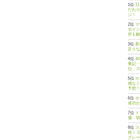
日
だわり
ジ！
マ
ポイン
所も解
新
足りな
4
乗記・
位、ス
ホ
感なく
予想！
ホ
成功か
ト
価 弱
ス
祝！ 
グレー