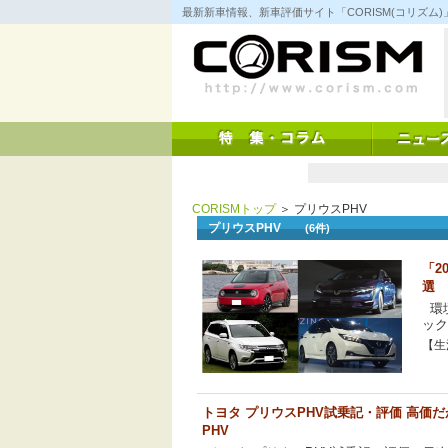
コ
最新新車情報、新車評価サイト「CORISM(コリズ
ン
テ
ン
ツ
へ
ス
キ
ッ
プ
CORISMトップ
＞ プリウスPHV
プリウスPHV
(6件)
「2
選
環境
ック
【生活
トヨタ プリウスPHV試乗記・評価 高価
PHV