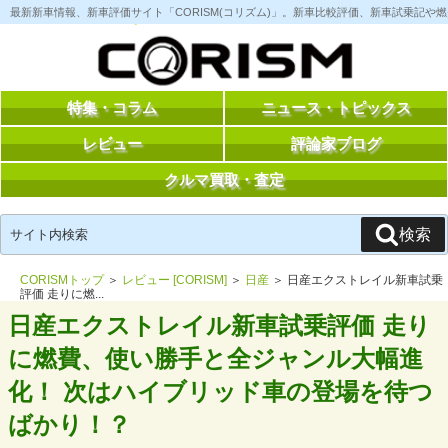
コ
最新新車情報、新車評価サイト「CORISM(コリズム)」。新車比較評価、新車試乗記
ン
テ
ン
ツ
へ
ス
特集・コラム
ニュース・トピックス
キ
ッ
レビュー
評論家ブログ
プ
クルマ買取・査定
検
検索
索:
CORISMトップ
＞
レビュー [CORISM]
＞
日産
＞ 日産エクストレイル新車試乗
評価 走りに燃...
日産エクストレイル新車試乗評価 走り
に燃費、使い勝手と全ジャンル大幅進
化！ 次はハイブリッド車の登場を待つ
ばかり！？