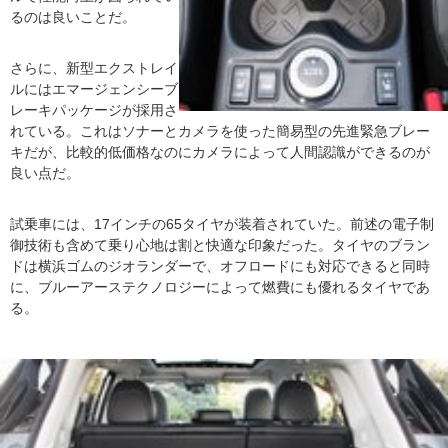
るのは良いことだ。
さらに、新型エクストレイ
ルにはエマージェンシーブ
レーキパッケージが採用さ
れている。これはソナーとカメラを使った簡易型の先進緊急ブレー
キだが、比較的低価格なのにカメラによって人間認識ができるのが
良い点だ。
試乗車には、17インチの65タイヤが装着されていた。前述の電子制
御技術も含めて乗り心地は割と快適な印象だった。タイヤのブラン
ドは横浜ゴムのジオランダーで、オフロードにも対応できると同時
に、ブルーアーステクノロジーによって燃費にも優れるタイヤであ
る。