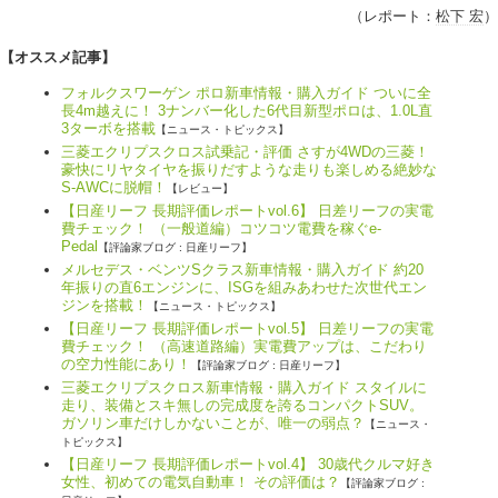
（レポート：
松下 宏
）
【オススメ記事】
フォルクスワーゲン ポロ新車情報・購入ガイド ついに全
長4m越えに！ 3ナンバー化した6代目新型ポロは、1.0L直
3ターボを搭載
【ニュース・トピックス】
三菱エクリプスクロス試乗記・評価 さすが4WDの三菱！
豪快にリヤタイヤを振りだすような走りも楽しめる絶妙な
S-AWCに脱帽！
【レビュー】
【日産リーフ 長期評価レポートvol.6】 日差リーフの実電
費チェック！ （一般道編）コツコツ電費を稼ぐe-
Pedal
【評論家ブログ : 日産リーフ】
メルセデス・ベンツSクラス新車情報・購入ガイド 約20
年振りの直6エンジンに、ISGを組みあわせた次世代エン
ジンを搭載！
【ニュース・トピックス】
【日産リーフ 長期評価レポートvol.5】 日差リーフの実電
費チェック！ （高速道路編）実電費アップは、こだわり
の空力性能にあり！
【評論家ブログ : 日産リーフ】
三菱エクリプスクロス新車情報・購入ガイド スタイルに
走り、装備とスキ無しの完成度を誇るコンパクトSUV。
ガソリン車だけしかないことが、唯一の弱点？
【ニュース・
トピックス】
【日産リーフ 長期評価レポートvol.4】 30歳代クルマ好き
女性、初めての電気自動車！ その評価は？
【評論家ブログ :