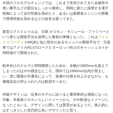
今回のフルモデルチェンジでは、これまで支持されてきた走破性や
使い勝手などの部分をしっかり継承し、同時に新たに採用する電子
制御によって走行性能を高めたり、あるいは新開発エンジンの搭載
で環境性能を高めるなどの改良を図ってきた。
新型エクストレイルは、日産 がコモン・モジュール・ファミリーと
いう新たな開発手法を採用した最初の車種となった。これは
フォル
クスワーゲン
のMQBと似た部分のあるモジュール開発手法で、日産
車ではアメリカ向けのローグとヨーロッパ向けのキャッシュカイが
同時進行で開発された。
欧米向けのクルマと同時開発したためか、全幅が1800mmを超えて
しまったのはやや残念なところ。国内では1800mm以内が望まし
い。逆に開発の共通化によって、装備や仕様を向上させながら、も
価格設定が抑えられたのは歓迎すべきだ。
外観デザインは、従来のモデルに比べると乗用車的な感覚になった
印象。本格派クロカンらしいイメージから、やや軟派なイメージに
なったともいえ、デザインに関しては賛否があるようだ。個人的に
はすっきりした現代的な良いデザインだと思う。