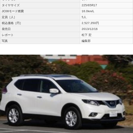
タイヤサイズ
225/65R17
JC08モード燃費
16.0km/L
定員［人］
5人
税込価格［円］
2,527,350円
発売日
2013/12/16
レポート
松下 宏
写真
編集部