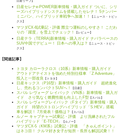
日産リーフ】
日産セレナe-POWER新車情報・購入ガイド ついに、シリ
ーズハイブリッドシステムを搭載したセレナ！ 5ナンバー
ミニバン、ハイブリッド車戦争へ加速！！
【ニュース・トピッ
クス】
マツダCX-8試乗記・評価 際立つ運転のしやすさ！ こだわ
りの「躍度」を雪上でチェック！
【レビュー】
日産テラ（TERRA)新車情報・購入ガイド ナバラベースの
SUV中国でデビュー！ 日本への導入は？
【ニュース・トピッ
クス】
【関連記事】
トヨタ カローラクロス（10系）新車情報・購入ガイド
アウトドアテイストを強めた特別仕様車 「Z Adventure」
投入と一部改良
【トヨタ】
日産キックス（P16型）新車情報・購入ガイド 超絶進化
し、売れるコンパクトSUVへ！
【日産】
スバル レヴォーグ レイバック（VN系）新車情報・購入ガ
イド さり気なく燃費性能も向上したF型
【スバル】
スバル レヴォーグレイバック（Fタイプ）新車情報・購入
ガイド 待望のストロングハイブリッド「S:HEV」搭載
車を解説！ 7月発表！価格は？
【スバル】
ルノー キャプチャー試乗記・評価 より洗練されたフル
ハイブリッド「E-TECH」
【ルノー】
マツダCX-5（KM系）試乗記・評価 「きゅんポイント」
はネコ目！ クルマ好き女子が短所・長所も解説試乗！！