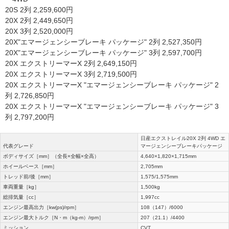
20S 2列 2,259,600円
20X 2列 2,449,650円
20X 3列 2,520,000円
20X"エマージェンシーブレーキ パッケージ" 2列 2,527,350円
20X"エマージェンシーブレーキ パッケージ" 3列 2,597,700円
20X エクストリーマーX 2列 2,649,150円
20X エクストリーマーX 3列 2,719,500円
20X エクストリーマーX "エマージェンシーブレーキ パッケージ" 2
列 2,726,850円
20X エクストリーマーX "エマージェンシーブレーキ パッケージ" 3
列 2,797,200円
日産エクストレイル20X 2列 4WD エ
代表グレード
マージェンシーブレーキパッケージ
ボディサイズ［mm］（全長×全幅×全高）
4,640×1,820×1,715mm
ホイールベース［mm］
2,705mm
トレッド前/後［mm］
1,575/1,575mm
車両重量［kg］
1,500kg
総排気量［cc］
1,997cc
エンジン最高出力［kw(ps)/rpm］
108（147）/6000
エンジン最大トルク［N・m（kg-m）/rpm］
207（21.1）/4400
ミッション
CVT