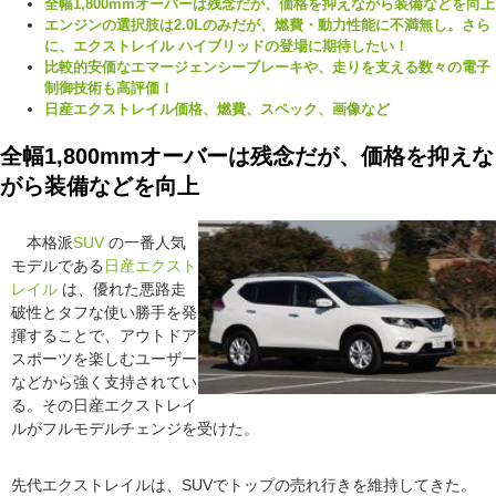
全幅1,800mmオーバーは残念だが、価格を抑えながら装備などを向上
エンジンの選択肢は2.0Lのみだが、燃費・動力性能に不満無し。さら
に、エクストレイル ハイブリッドの登場に期待したい！
比較的安価なエマージェンシーブレーキや、走りを支える数々の電子
制御技術も高評価！
日産エクストレイル価格、燃費、スペック、画像など
全幅1,800mmオーバーは残念だが、価格を抑えな
がら装備などを向上
本格派
SUV
の一番人気
モデルである
日産
エクスト
レイル
は、優れた悪路走
破性とタフな使い勝手を発
揮することで、アウトドア
スポーツを楽しむユーザー
などから強く支持されてい
る。その日産エクストレイ
ルがフルモデルチェンジを受けた。
先代エクストレイルは、SUVでトップの売れ行きを維持してきた。