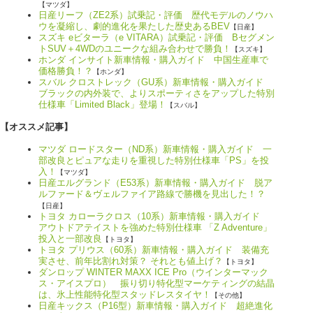
【マツダ】
日産リーフ（ZE2系）試乗記・評価 歴代モデルのノウハ
ウを凝縮し、劇的進化を果たした歴史あるBEV
【日産】
スズキ eビターラ（e VITARA）試乗記・評価 Bセグメン
トSUV＋4WDのユニークな組み合わせで勝負！
【スズキ】
ホンダ インサイト新車情報・購入ガイド 中国生産車で
価格勝負！？
【ホンダ】
スバル クロストレック（GU系）新車情報・購入ガイド
ブラックの内外装で、よりスポーティさをアップした特別
仕様車「Limited Black」登場！
【スバル】
【オススメ記事】
マツダ ロードスター（ND系）新車情報・購入ガイド 一
部改良とピュアな走りを重視した特別仕様車「PS」を投
入！
【マツダ】
日産エルグランド（E53系）新車情報・購入ガイド 脱ア
ルファード＆ヴェルファイア路線で勝機を見出した！？
【日産】
トヨタ カローラクロス（10系）新車情報・購入ガイド
アウトドアテイストを強めた特別仕様車 「Z Adventure」
投入と一部改良
【トヨタ】
トヨタ プリウス（60系）新車情報・購入ガイド 装備充
実させ、前年比割れ対策？ それとも値上げ？
【トヨタ】
ダンロップ WINTER MAXX ICE Pro（ウインターマック
ス・アイスプロ） 振り切り特化型マーケティングの結晶
は、氷上性能特化型スタッドレスタイヤ！
【その他】
日産キックス（P16型）新車情報・購入ガイド 超絶進化