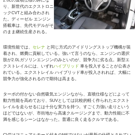
2.0Lの直噴仕様のみにな
り、新世代のエクストロニ
ックCVTと組み合わされ
た。ディーゼル エンジン
搭載車は、先代モデルがそ
のまま継続生産される。
環境性能では、
セレナ
と同じ方式のアイドリングストップ機構が装
着され、燃費に貢献している。強いて言うのなら、エンジンの選択
肢が2.0Lガソリンエンジンのみといのが、競争力に劣る点。新型エ
クストレイルには、いずれ
ハイブリッド
車を投入することが公表さ
れている。エクストレイル ハイブリッド車が投入されれば、大幅に
競争力が強化されるので期待は高まる。
ターボの付かない自然吸気エンジンながら、直噴仕様などによって
動力性能を高めており、SUVとしては比較的軽く作られたエクスト
レイルを走らせるには十分な実力を持つ。すごく力強い走りという
ほどではないが、市街地から高速クルージングまで、動力性能に不
満を感じるシーンはなかった。普通に良く走るクルマである。
CVTはマニュアルモード付きのM6ではないが最新の仕様とされてい