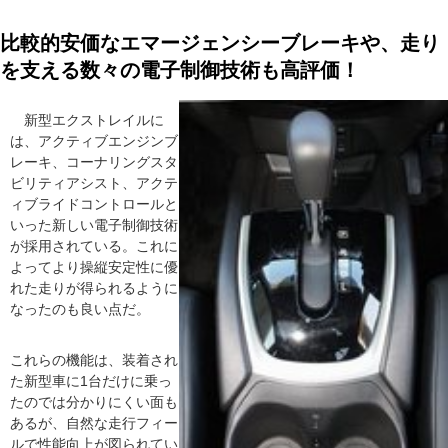
比較的安価なエマージェンシーブレーキや、走り
を支える数々の電子制御技術も高評価！
新型エクストレイルに
は、アクティブエンジンブ
レーキ、コーナリングスタ
ビリティアシスト、アクテ
ィブライドコントロールと
いった新しい電子制御技術
が採用されている。これに
よってより操縦安定性に優
れた走りが得られるように
なったのも良い点だ。
これらの機能は、装着され
た新型車に1台だけに乗っ
たのでは分かりにくい面も
あるが、自然な走行フィー
ルで性能向上が図られてい