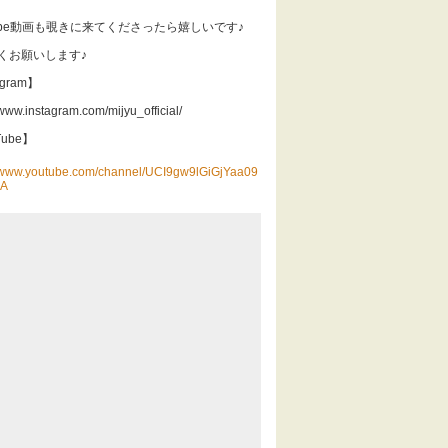
Tube動画も覗きに来てくださったら嬉しいです♪
くお願いします♪
agram】
/www.instagram.com/mijyu_official/
Tube】
//www.youtube.com/channel/UCI9gw9lGiGjYaa09
6A