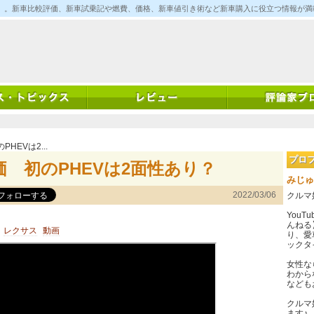
ム)」。新車比較評価、新車試乗記や燃費、価格、新車値引き術など新車購入に役立つ情報が
HEVは2...
プロ
 初のPHEVは2面性あり？
みじゅ
2022/03/06
クルマ
You
んねる
レクサス
動画
り、愛
ックタ
女性な
わから
なども
クルマ
ます♪