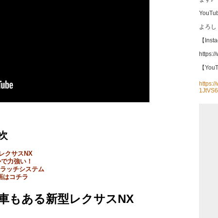
You
よろし
【Inst
https:/
【You
https:
1JtVS
次
レクサスNX
静かで力強い！
-ラッチシステム
動画はコチラ
車もある新型レクサスNX