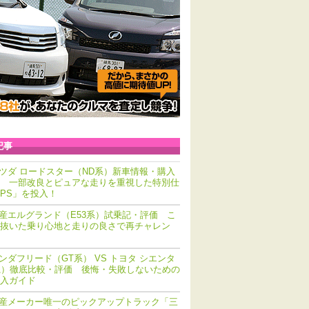
記事
ツダ ロードスター（ND系）新車情報・購入
 一部改良とピュアな走りを重視した特別仕
PS」を投入！
産エルグランド（E53系）試乗記・評価 こ
抜いた乗り心地と走りの良さで再チャレン
ンダフリード（GT系） VS トヨタ シエンタ
系）徹底比較・評価 後悔・失敗しないための
入ガイド
産メーカー唯一のピックアップトラック「三