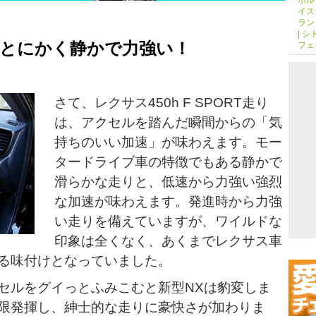
イス
ラン
|
シ
hはとにかく静かで力強い！
フェ
さて、レクサス450h F SPORT走り
は、アクセルを踏んだ瞬間からの「気
持ちのいい加速」が味わえます。モー
タードライブ車の特徴でもある静かで
滑らかな走りと、低速から力強い強烈
な加速が味わえます。
発進時から力強
い走りを備えていますが、ワイルドな
印象は全くなく、あくまでレクサス車
る味付けとなっていました。
セルをグイっとふみこむと新型NXは豹変しま
限発揮し、紳士的な走りに豪快さが加わりま