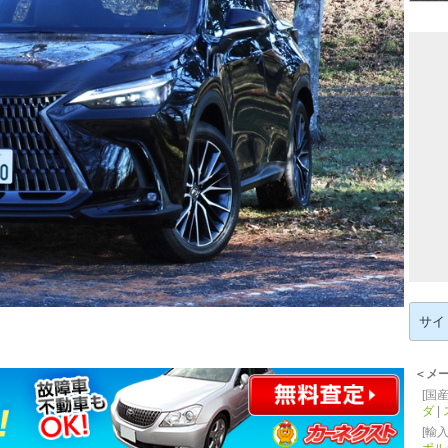
検
索:
＜メ
[国産
ダ
|
[輸入
ポル