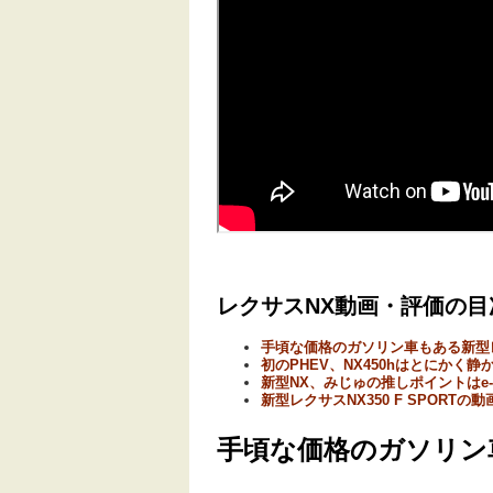
レクサスNX動画・評価の目
手頃な価格のガソリン車もある新型
初のPHEV、NX450hはとにかく
新型NX、みじゅの推しポイントはe
新型レクサスNX350 F SPORTの
手頃な価格のガソリン