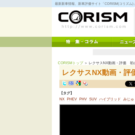
コ
最新新車情報、新車評価サイト「CORISM(コリズ
ン
テ
ン
ツ
へ
ス
キ
ッ
プ
CORISMトップ
＞ レクサスNX動画・評価 初のP
レクサスNX動画・評価
【タグ】
NX
PHEV
PHV
SUV
ハイブリッド
みじゅ