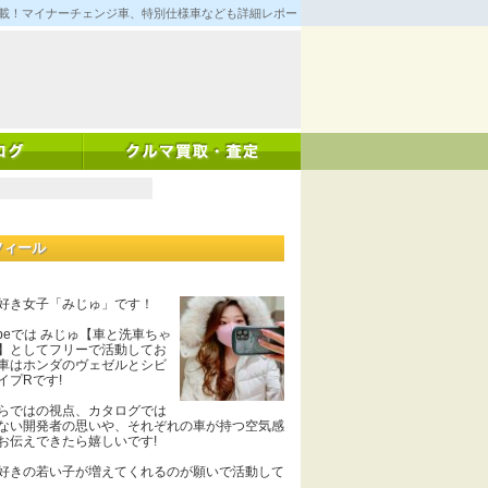
満載！マイナーチェンジ車、特別仕様車なども詳細レポート！
フィール
好き女子「みじゅ」です！
Tubeでは みじゅ【車と洗車ちゃ
】としてフリーで活動してお
車はホンダのヴェゼルとシビ
イプRです!
らではの視点、カタログでは
ない開発者の思いや、それぞれの車が持つ空気感
お伝えできたら嬉しいです!
好きの若い子が増えてくれるのが願いで活動して