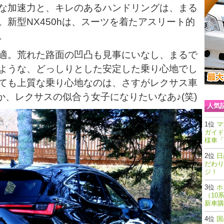
な加速力と、キレのあるハンドリングは、まる
新型NX450hは、スーツを着たアスリート的
。
適。荒れた路面の凹凸も見事にいなし、まるで
ような、どっしりとした安定した乗り心地でし
ても上質な乗り心地なのは、さすがレクサス車
、レクサスの似合う女子になりたいなあ♪(笑)
人気
マ
ガイド
様車「
日
だわり
ジ！
ホ
（10
新車購
国