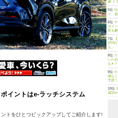
菱 ト
日
ド 超
マ
ポイン
所も解
【
(PH
え」
ス
いため
も✕？
ホ
感なく
予想！
しポイントはe-ラッチシステム
成功か
イントをひとつピックアップしてご紹介します!