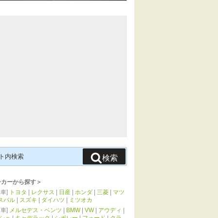
検索
ーカーから探す＞
車]
トヨタ
|
レクサス
|
日産
|
ホンダ
|
三菱
|
マツ
スバル
|
スズキ
|
ダイハツ
|
ミツオカ
車]
メルセデス・ベンツ
|
BMW
|
VW
|
アウディ
|
シェ
|
キャデラック
|
シボレー
|
フォード
|
クラ