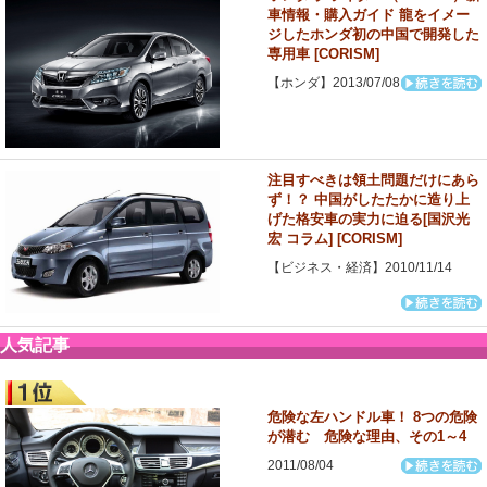
車情報・購入ガイド 龍をイメー
ジしたホンダ初の中国で開発した
専用車 [CORISM]
【ホンダ】2013/07/08
注目すべきは領土問題だけにあら
ず！？ 中国がしたたかに造り上
げた格安車の実力に迫る[国沢光
宏 コラム] [CORISM]
【ビジネス・経済】2010/11/14
人気記事
危険な左ハンドル車！ 8つの危険
が潜む 危険な理由、その1～4
2011/08/04