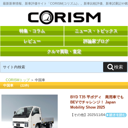
コ
最新新車情報、新車評価サイト「CORISM(コリズム)」。新車比較評価、新車試乗記
ン
テ
ン
ツ
へ
ス
特集・コラム
ニュース・トピックス
キ
ッ
レビュー
評論家ブログ
プ
クルマ買取・査定
検
検索
索:
CORISMトップ
＞ 中国車
中国車
(22件)
BYD T35 平ボディ 商用車でも
BEVでチャレンジ！ Japan
Mobility Show 2025
【その他】2025/11/04