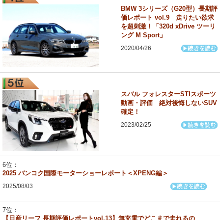
BMW 3シリーズ（G20型）長期評
価レポート vol.9 走りたい欲求
を超刺激！「320d xDrive ツーリ
ング M Sport」
2020/04/26
スバル フォレスターSTIスポーツ
動画・評価 絶対後悔しないSUV
確定！
2023/02/25
2025 バンコク国際モーターショーレポート＜XPENG編＞
2025/08/03
【日産リーフ 長期評価レポートvol.13】無充電でどこまで走れるの