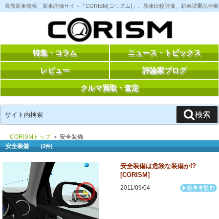
コ
最新新車情報、新車評価サイト「CORISM(コリズム)」。新車比較評価、新車試乗記
ン
テ
ン
ツ
へ
ス
特集・コラム
ニュース・トピックス
キ
ッ
レビュー
評論家ブログ
プ
クルマ買取・査定
検
検索
索:
CORISMトップ
＞ 安全装備
安全装備
(2件)
安全装備は危険な装備か!?
[CORISM]
2011/09/04