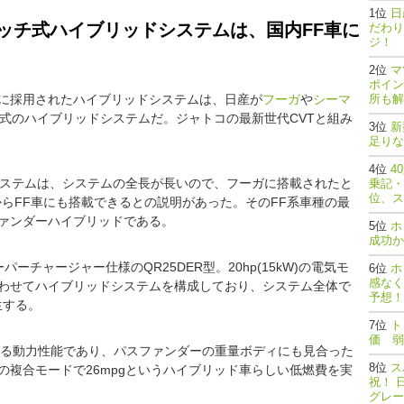
日
ラッチ式ハイブリッドシステムは、国内FF車に
だわり
ジ！
マ
ポイン
に採用されたハイブリッドシステムは、日産が
フーガ
や
シーマ
所も解
方式のハイブリッドシステムだ。ジャトコの最新世代CVTと組み
新
足りな
4
システムは、システムの全長が長いので、フーガに搭載されたと
乗記・
位、ス
らFF車にも搭載できるとの説明があった。そのFF系車種の最
ァンダーハイブリッドである。
ホ
成功か
パーチャージャー仕様のQR25DER型。20hp(15kW)の電気モ
ホ
感なく
わせてハイブリッドシステムを構成しており、システム全体で
予想！
生する。
ト
価 弱
敵する動力性能であり、パスファンダーの重量ボディにも見合った
ス
の複合モードで26mpgというハイブリッド車らしい低燃費を実
祝！ 
グレー