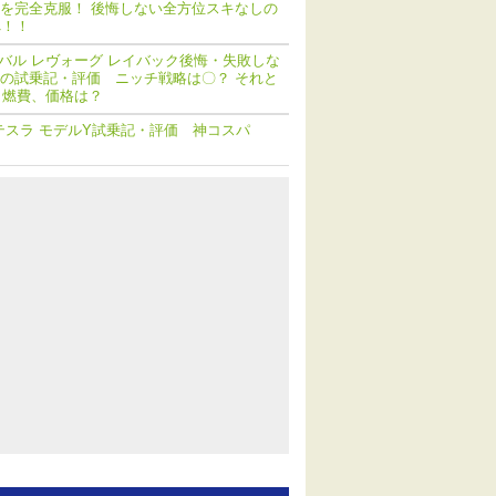
を完全克服！ 後悔しない全方位スキなしの
へ！！
バル レヴォーグ レイバック後悔・失敗しな
の試乗記・評価 ニッチ戦略は〇？ それと
 燃費、価格は？
テスラ モデルY試乗記・評価 神コスパ
！