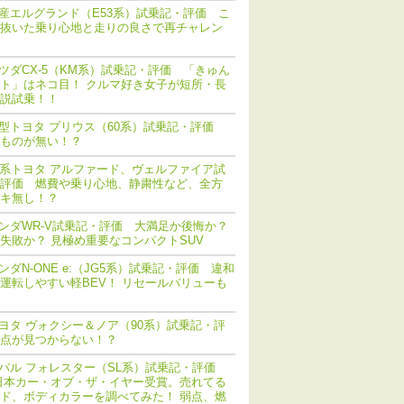
産エルグランド（E53系）試乗記・評価 こ
抜いた乗り心地と走りの良さで再チャレン
ツダCX-5（KM系）試乗記・評価 「きゅん
ト」はネコ目！ クルマ好き女子が短所・長
説試乗！！
型トヨタ プリウス（60系）試乗記・評価
ものが無い！？
0系トヨタ アルファード、ヴェルファイア試
評価 燃費や乗り心地、静粛性など、全方
キ無し！？
ンダWR-V試乗記・評価 大満足か後悔か？
失敗か？ 見極め重要なコンパクトSUV
ンダN-ONE e:（JG5系）試乗記・評価 違和
運転しやすい軽BEV！ リセールバリューも
ヨタ ヴォクシー＆ノア（90系）試乗記・評
点が見つからない！？
バル フォレスター（SL系）試乗記・評価
日本カー・オブ・ザ・イヤー受賞。売れてる
ド、ボディカラーを調べてみた！ 弱点、燃