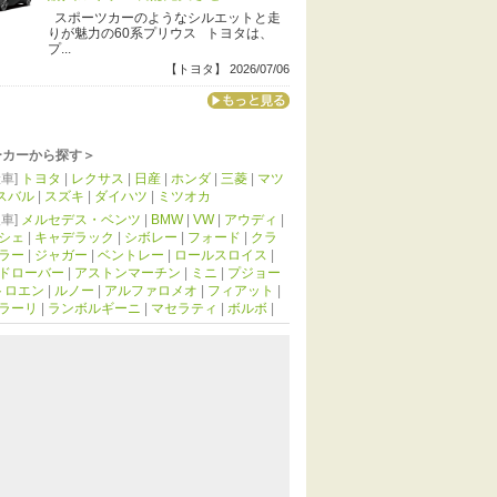
スポーツカーのようなシルエットと走
りが魅力の60系プリウス トヨタは、
プ...
【トヨタ】 2026/07/06
ーカーから探す＞
車]
トヨタ
|
レクサス
|
日産
|
ホンダ
|
三菱
|
マツ
スバル
|
スズキ
|
ダイハツ
|
ミツオカ
車]
メルセデス・ベンツ
|
BMW
|
VW
|
アウディ
|
シェ
|
キャデラック
|
シボレー
|
フォード
|
クラ
ラー
|
ジャガー
|
ベントレー
|
ロールスロイス
|
ドローバー
|
アストンマーチン
|
ミニ
|
プジョー
トロエン
|
ルノー
|
アルファロメオ
|
フィアット
|
ラーリ
|
ランボルギーニ
|
マセラティ
|
ボルボ
|