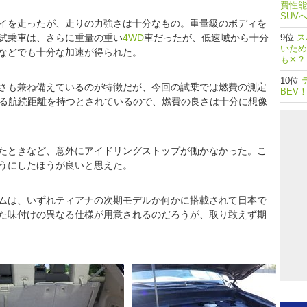
費性能
SUV
イを走ったが、走りの力強さは十分なもの。重量級のボディを
試乗車は、さらに重量の重い
4WD
車だったが、低速域から十分
ス
いため
などでも十分な加速が得られた。
も✕？
さも兼ね備えているのが特徴だが、今回の試乗では燃費の測定
BEV
超える航続距離を持つとされているので、燃費の良さは十分に想像
たときなど、意外にアイドリングストップが働かなかった。こ
うにしたほうが良いと思えた。
ムは、いずれティアナの次期モデルか何かに搭載されて日本で
た味付けの異なる仕様が用意されるのだろうが、取り敢えず期