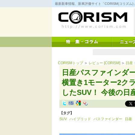
コ
最新新車情報、新車評価サイト「CORISM(コリズ
ン
テ
ン
ツ
へ
ス
キ
ッ
プ
CORISMトップ
＞
レビュー [CORISM]
＞
日産
日産パスファインダー
横置き1モーター2ク
したSUV！ 今後の
【タグ】
SUV
ハイブリッド
パスファインダー
日産