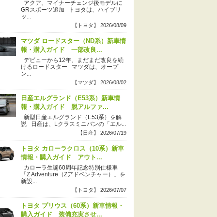
アクア、マイナーチェンジ後モデルに
GRスポーツ追加 トヨタは、ハイブリ
ッ...
【トヨタ】 2026/08/09
マツダ ロードスター（ND系）新車情
報・購入ガイド 一部改良...
デビューから12年、まだまだ改良を続
けるロードスター マツダは、オープ
ン...
【マツダ】 2026/08/02
日産エルグランド（E53系）新車情
報・購入ガイド 脱アルファ...
新型日産エルグランド（E53系）を解
説 日産は、Lクラスミニバンの「エル...
【日産】 2026/07/19
トヨタ カローラクロス（10系）新車
情報・購入ガイド アウト...
カローラ生誕60周年記念特別仕様車
「Z Adventure（Zアドベンチャー）」を
新設...
【トヨタ】 2026/07/07
トヨタ プリウス（60系）新車情報・
購入ガイド 装備充実させ...