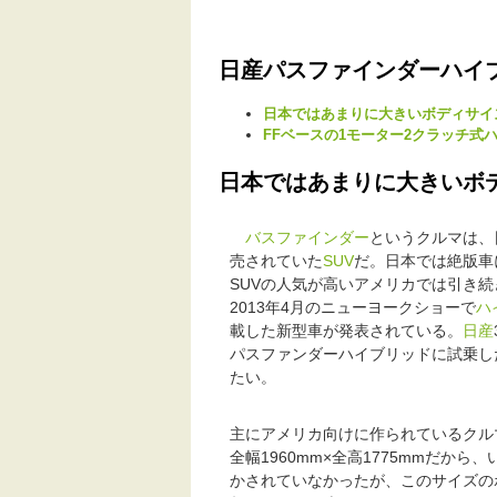
日産パスファインダーハイ
日本ではあまりに大きいボディサイ
FFベースの1モーター2クラッチ式
日本ではあまりに大きいボ
バスファインダー
というクルマは、
売されていた
SUV
だ。日本では絶版車
SUVの人気が高いアメリカでは引き
2013年4月のニューヨークショーで
ハ
載した新型車が発表されている。
日産
パスファンダーハイブリッドに試乗し
たい。
主にアメリカ向けに作られているクルマ
全幅1960mm×全高1775mmだ
かされていなかったが、このサイズの