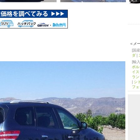
＜メ
[国産
ダ
|
[輸入
ポル
イス
ラン
|
シ
フェ