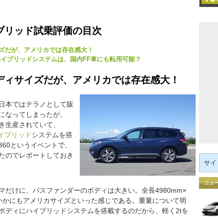
ブリッド試乗評価の目次
ズだが、アメリカでは存在感大！
ハイブリッドシステムは、国内FF車にも転用可能？
ディサイズだが、アメリカでは存在感大！
日本ではテラノとして販
になってしまったが、
続き生産されていて、
イブリッド
システムを搭
360というイベントで、
たのでレポートしておき
検
索:
ニュ
だけに、パスファンダーのボディは大きい。全長4980mm×
から、いかにもアメリカサイズといった感じである。重量について明
ボディにハイブリッドシステムを搭載するのだから、軽く2tを