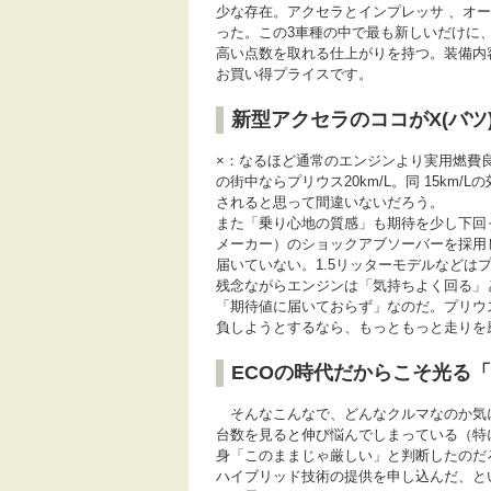
少な存在。アクセラとインプレッサ 、オ
った。この3車種の中で最も新しいだけに
高い点数を取れる仕上がりを持つ。装備内
お買い得プライスです。
新型アクセラのココがX(バツ
×：なるほど通常のエンジンより実用燃費
の街中ならプリウス20km/L。同 15km/
されると思って間違いないだろう。
また「乗り心地の質感」も期待を少し下回
メーカー）のショックアブソーバーを採用
届いていない。1.5リッターモデルなどは
残念ながらエンジンは「気持ちよく回る」
「期待値に届いておらず」なのだ。プリウ
負しようとするなら、もっともっと走りを
ECOの時代だからこそ光る
そんなこんなで、どんなクルマなのか気
台数を見ると伸び悩んでしまっている（特
身「このままじゃ厳しい」と判断したのだ
ハイブリッド技術の提供を申し込んだ、と