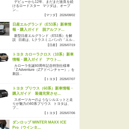
デビューから12年、まだまだ改良を続
けるロードスター マツダは、オープ
ン...
【マツダ】 2026/08/02
日産エルグランド（E53系）新車情
報・購入ガイド 脱アルファ...
新型日産エルグランド（E53系）を解
説 日産は、Lクラスミニバンの「エル...
【日産】 2026/07/19
トヨタ カローラクロス（10系）新車
情報・購入ガイド アウト...
カローラ生誕60周年記念特別仕様車
「Z Adventure（Zアドベンチャー）」を
新設...
【トヨタ】 2026/07/07
トヨタ プリウス（60系）新車情報・
購入ガイド 装備充実させ...
スポーツカーのようなシルエットと走
りが魅力の60系プリウス トヨタは、
プ...
【トヨタ】 2026/07/06
ダンロップ WINTER MAXX ICE
Pro（ウインタ...