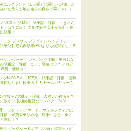
産エルグランド（E53系）試乗記・評価 こ
抜いた乗り心地と走りの良さで再チャレン
ツダCX-5（KM系）試乗記・評価 「きゅん
ト」はネコ目！ クルマ好き女子が短所・長
説試乗！！
トヨタ プリウス プラグインハイブリッド
V) 試乗記】電気自動車(EV)よりも現実的な「答
バル レヴォーグ レイバック後悔・失敗しな
の試乗記・評価 ニッチ戦略は〇？ それと
 燃費、価格は？
ンダN-ONE e:（JG5系）試乗記・評価 違和
運転しやすい軽BEV！ リセールバリューも
ンダWR-V試乗記・評価 大満足か後悔か？
失敗か？ 見極め重要なコンパクトSUV
0系トヨタ アルファード、ヴェルファイア試
評価 燃費や乗り心地、静粛性など、全方
キ無し！？
ヨタ ヴォクシー＆ノア（90系）試乗記・評