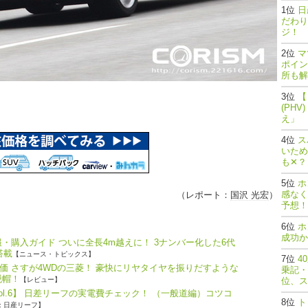
日
だわり
ジ！
マ
ポイン
所も解
【
(PH
え」
ス
いため
も✕？
ホ
感なく
（レポート：
国沢 光宏
）
予想！
ホ
成功か
・購入ガイド ついに全長4m越えに！ 3ナンバー化した6代
搭載
【ニュース・トピックス】
4
価 さすが4WDの三菱！ 豪快にリヤタイヤを振りだすような
乗記・
脱帽！
【レビュー】
位、ス
ol.6】 日差リーフの実電費チェック！ （一般道編）コツコ
ト
: 日産リーフ】