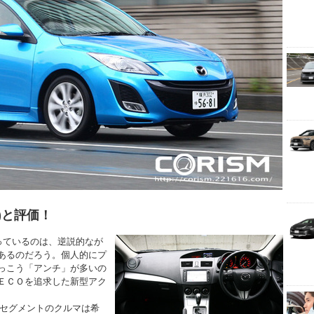
)と評価！
っているのは、逆説的なが
あるのだろう。個人的にプ
っこう「アンチ」が多いの
ＥＣＯを追求した新型アク
Cセグメントのクルマは希