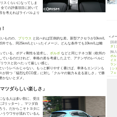
ーリスくらいになってしま
、全ての評価項目に於いて
容を考えればライバルより
)！
＜メ
良いものの、
プリウス
と比べれば圧倒的な差。新型アクセラが10km/L
[国産
Lの郊外でも、同25km/Lといったイメージ。どんな条件でも10km/Lは離
ダ
|
[輸入
っている。ボディ剛性を追求し、
ボルボ
などと同じテネコ製（欧州の
ポル
しているのだけれど、車格の差を考慮した上で、アテンザのレベルに
イス
プリウスと比べたって厳しい感じ。
ラン
というレベルじゃない。もっと解りやすく書けば、車体もエンジンも
|
シ
フェ
スが持つ「猛烈なECO度」に対し「クルマの魅力＆走る楽しさ」で勝
磨かないとダメ。
「マツダらしい楽しさ」
になる人は多い割に、受注
に2リッター）。マツダ自
ろう。だからこそトヨタに
いうウワサが流れているん