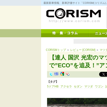
コ
最新新車情報、新車評価サイト「CORISM(コリズ
ン
テ
ン
ツ
へ
ス
キ
ッ
プ
CORISMトップ
＞
レビュー [CORISM]
＞
マツ
【達人 国沢 光宏のマ
で”ECO”を追及！”
【タグ】
5ドアHB
アクセラ
セダン
マツダ
ワゴン