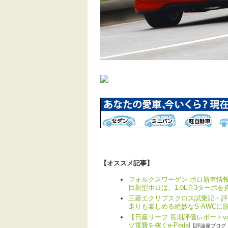
【オススメ記事】
フォルクスワーゲン ポロ新車情報
目新型ポロは、1.0L直3ターボを
三菱エクリプスクロス試乗記・評
走りも楽しめる絶妙なS-AWCに
【日産リーフ 長期評価レポートv
ツ電費を稼ぐe-Pedal
【評論家ブログ 