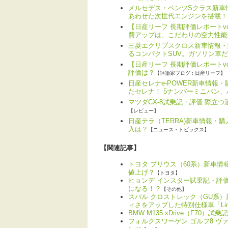
メルセデス・ベンツSクラス新車情
あわせた次世代エンジンを搭載！
【日産リーフ 長期評価レポートv
費アップは、こだわりの空力性能
三菱エクリプスクロス新車情報・
るコンパクトSUV。ガソリン車
【日産リーフ 長期評価レポートvo
評価は？
【評論家ブログ : 日産リーフ】
日産セレナe-POWER新車情報
たセレナ！ 5ナンバーミニバン
マツダCX-8試乗記・評価 際立
【レビュー】
日産テラ（TERRA)新車情報・
入は？
【ニュース・トピックス】
【関連記事】
トヨタ プリウス（60系）新車
値上げ？
【トヨタ】
ヒョンデ インスター試乗記・評
になる！？
【その他】
スバル クロストレック（GU系
ィさをアップした特別仕様車「Limit
BMW M135 xDrive（F70
フォルクスワーゲン ゴルフ8 