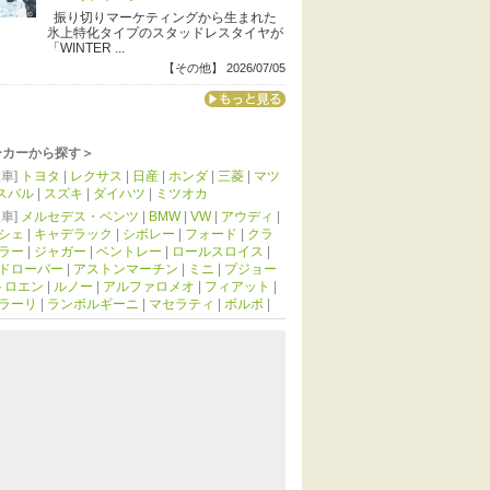
振り切りマーケティングから生まれた
氷上特化タイプのスタッドレスタイヤが
「WINTER ...
【その他】 2026/07/05
ーカーから探す＞
車]
トヨタ
|
レクサス
|
日産
|
ホンダ
|
三菱
|
マツ
スバル
|
スズキ
|
ダイハツ
|
ミツオカ
車]
メルセデス・ベンツ
|
BMW
|
VW
|
アウディ
|
シェ
|
キャデラック
|
シボレー
|
フォード
|
クラ
ラー
|
ジャガー
|
ベントレー
|
ロールスロイス
|
ドローバー
|
アストンマーチン
|
ミニ
|
プジョー
トロエン
|
ルノー
|
アルファロメオ
|
フィアット
|
ラーリ
|
ランボルギーニ
|
マセラティ
|
ボルボ
|