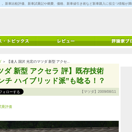
ム)」。新車比較評価、新車試乗記や燃費、価格、新車値引き術など新車購入に役立つ情報が
ダ
＞ 【達人 国沢 光宏のマツダ 新型 アクセ...
ツダ 新型 アクセラ 評】既存技術
アンチ ハイブリッド派”も唸る！？
【マツダ】2009/08/11
試乗評価