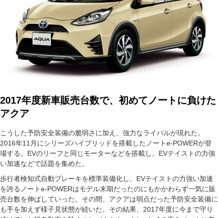
2017年度新車販売台数で、初めてノートに負けた
アクア
こうした予防安全装備の脆弱さに加え、強力なライバルが現れた。
2016年11月にシリーズハイブリッドを搭載したノートe-POWERが登
場する。EVのリーフと同じモーターなどを搭載し、EVテイストの力強
い加速などで話題を集めた。
歩行者検知式自動ブレーキを標準装備化し、EVテイストの力強い加速
を誇るノートe-POWERはモデル末期だったのにもかかわらず一気に販
売台数を伸ばしていった。その間、アクアは弱点だった予防安全装備に
も手を加えず様子見状態が続いた。その結果、2017年度に今まで守り