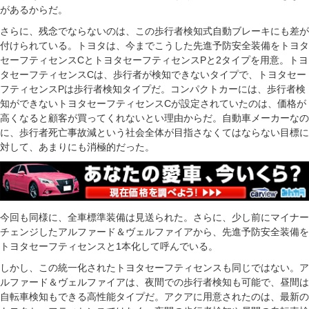
があるからだ。
さらに、残念でならないのは、この歩行者検知式自動ブレーキにも差が
付けられている。トヨタは、今までこうした先進予防安全装備をトヨタ
セーフティセンスCとトヨタセーフティセンスPと2タイプを用意。トヨ
タセーフティセンスCは、歩行者が検知できないタイプで、トヨタセー
フティセンスPは歩行者検知タイプだ。コンパクトカーには、歩行者検
知ができないトヨタセーフティセンスCが設定されていたのは、価格が
高くなると顧客が買ってくれないとい理由からだ。自動車メーカーなの
に、歩行者死亡事故減という社会全体が目指さなくてはならない目標に
対して、あまりにも消極的だった。
今回も同様に、全車標準装備は見送られた。さらに、少し前にマイナー
チェンジしたアルファード＆ヴェルファイアから、先進予防安全装備を
トヨタセーフティセンスと1本化して呼んでいる。
しかし、この統一化されたトヨタセーフティセンスも同じではない。ア
ルファード＆ヴェルファイアは、夜間での歩行者検知も可能で、昼間は
自転車検知もできる高性能タイプだ。アクアに用意されたのは、最新の