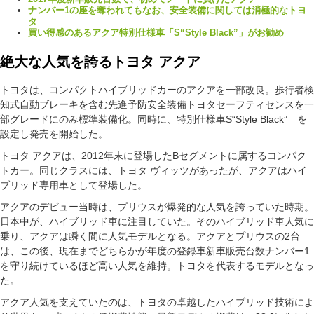
ナンバー1の座を奪われてもなお、安全装備に関しては消極的なトヨ
タ
買い得感のあるアクア特別仕様車「S“Style Black”」がお勧め
絶大な人気を誇るトヨタ アクア
トヨタは、コンパクトハイブリッドカーのアクアを一部改良。歩行者検
知式自動ブレーキを含む先進予防安全装備トヨタセーフティセンスを一
部グレードにのみ標準装備化。同時に、特別仕様車S“Style Black” を
設定し発売を開始した。
トヨタ アクアは、2012年末に登場したBセグメントに属するコンパク
トカー。同じクラスには、トヨタ ヴィッツがあったが、アクアはハイ
ブリッド専用車として登場した。
アクアのデビュー当時は、プリウスが爆発的な人気を誇っていた時期。
日本中が、ハイブリッド車に注目していた。そのハイブリッド車人気に
乗り、アクアは瞬く間に人気モデルとなる。アクアとプリウスの2台
は、この後、現在までどちらかが年度の登録車新車販売台数ナンバー1
を守り続けているほど高い人気を維持。トヨタを代表するモデルとなっ
た。
アクア人気を支えていたのは、トヨタの卓越したハイブリッド技術によ