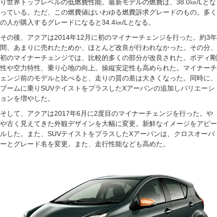
り世界トップレベルの低燃費性能。最新モデルの燃費は、38.0㎞/Lとな
っている。ただ、この燃費値はいわゆる燃費訴求グレードのもの。多く
の人が購入するグレードになると34.4㎞/Lとなる。
その後、アクアは2014年12月に初のマイナーチェンジを行った。約3年
間、あまりに売れたためか、ほとんど改良が行われなかった。その分、
初のマイナーチェンジでは、比較的多くの部分が改良された。ボディ剛
性や空力特性、乗り心地の向上。操縦安定性も高められた。マイナーチ
ェンジ前のモデルと比べると、走りの質の差は大きくなった。同時に、
ブームに乗りSUVテイストをプラスしたXアーバンの追加しバリエーシ
ョンを増やした。
そして、アクアは2017年6月に2度目のマイナーチェンジを行った。や
や古く見えてきた外観デザインを大幅に変更。新鮮なイメージをアピー
ルした。また、SUVテイストをプラスしたXアーバンは、クロスオーバ
ーとグレード名を変更。また、走行性能なども高めた。