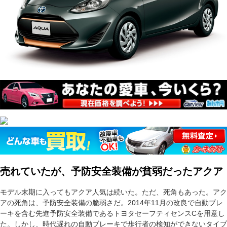
売れていたが、予防安全装備が貧弱だったアクア
モデル末期に入ってもアクア人気は続いた。ただ、死角もあった。アク
アの死角は、予防安全装備の脆弱さだ。2014年11月の改良で自動ブレ
ーキを含む先進予防安全装備であるトヨタセーフティセンスCを用意し
た。しかし、時代遅れの自動ブレーキで歩行者の検知ができないタイプ