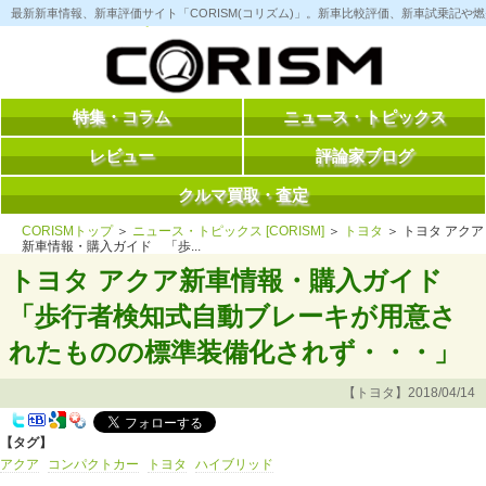
コ
最新新車情報、新車評価サイト「CORISM(コリズム)」。新車比較評価、新車試乗記
ン
テ
ン
ツ
へ
ス
特集・コラム
ニュース・トピックス
キ
ッ
レビュー
評論家ブログ
プ
クルマ買取・査定
CORISMトップ
＞
ニュース・トピックス [CORISM]
＞
トヨタ
＞ トヨタ アクア
新車情報・購入ガイド 「歩...
トヨタ アクア新車情報・購入ガイド
「歩行者検知式自動ブレーキが用意さ
れたものの標準装備化されず・・・」
【トヨタ】2018/04/14
【タグ】
アクア
コンパクトカー
トヨタ
ハイブリッド