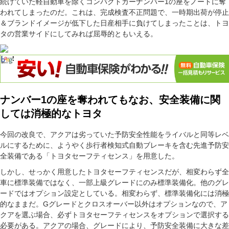
続けていた軽自動車を除くコンパクトカーナンバー1の座をノートに奪
われてしまったのだ。これは、完成検査不正問題で、一時期出荷が停止
＆ブランドイメージが低下した日産相手に負けてしまったことは、トヨ
タの営業サイドにしてみれば屈辱的ともいえる。
ナンバー1の座を奪われてもなお、安全装備に関
しては消極的なトヨタ
今回の改良で、アクアは劣っていた予防安全性能をライバルと同等レベ
ルにするために、ようやく歩行者検知式自動ブレーキを含む先進予防安
全装備である「トヨタセーフティセンス」を用意した。
しかし、せっかく用意したトヨタセーフティセンスだが、相変わらず全
車に標準装備ではなく、一部上級グレードにのみ標準装備化。他のグレ
ードではオプション設定としている。相変わらず、標準装備化には消極
的なままだ。Gグレードとクロスオーバー以外はオプションなので、ア
クアを選ぶ場合、必ずトヨタセーフティセンスをオプションで選択する
必要がある。アクアの場合、グレードにより、予防安全装備に大きな差