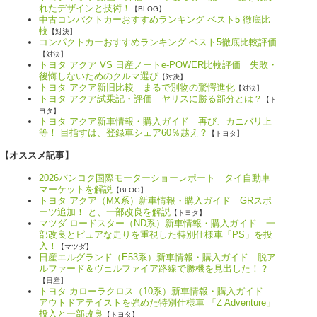
れたデザインと技術！
【BLOG】
中古コンパクトカーおすすめランキング ベスト5 徹底比
較
【対決】
コンパクトカーおすすめランキング ベスト5徹底比較評価
【対決】
トヨタ アクア VS 日産ノートe-POWER比較評価 失敗・
後悔しないためのクルマ選び
【対決】
トヨタ アクア新旧比較 まるで別物の驚愕進化
【対決】
トヨタ アクア試乗記・評価 ヤリスに勝る部分とは？
【ト
ヨタ】
トヨタ アクア新車情報・購入ガイド 再び、カニバリ上
等！ 目指すは、登録車シェア60％越え？
【トヨタ】
【オススメ記事】
2026バンコク国際モーターショーレポート タイ自動車
マーケットを解説
【BLOG】
トヨタ アクア（MX系）新車情報・購入ガイド GRスポ
ーツ追加！ と、一部改良を解説
【トヨタ】
マツダ ロードスター（ND系）新車情報・購入ガイド 一
部改良とピュアな走りを重視した特別仕様車「PS」を投
入！
【マツダ】
日産エルグランド（E53系）新車情報・購入ガイド 脱ア
ルファード＆ヴェルファイア路線で勝機を見出した！？
【日産】
トヨタ カローラクロス（10系）新車情報・購入ガイド
アウトドアテイストを強めた特別仕様車 「Z Adventure」
投入と一部改良
【トヨタ】