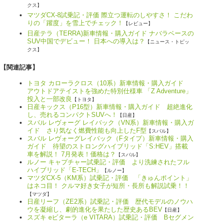
クス】
マツダCX-8試乗記・評価 際立つ運転のしやすさ！ こだわ
りの「躍度」を雪上でチェック！
【レビュー】
日産テラ（TERRA)新車情報・購入ガイド ナバラベースの
SUV中国でデビュー！ 日本への導入は？
【ニュース・トピッ
クス】
【関連記事】
トヨタ カローラクロス（10系）新車情報・購入ガイド
アウトドアテイストを強めた特別仕様車 「Z Adventure」
投入と一部改良
【トヨタ】
日産キックス（P16型）新車情報・購入ガイド 超絶進化
し、売れるコンパクトSUVへ！
【日産】
スバル レヴォーグ レイバック（VN系）新車情報・購入ガ
イド さり気なく燃費性能も向上したF型
【スバル】
スバル レヴォーグレイバック（Fタイプ）新車情報・購入
ガイド 待望のストロングハイブリッド「S:HEV」搭載
車を解説！ 7月発表！価格は？
【スバル】
ルノー キャプチャー試乗記・評価 より洗練されたフル
ハイブリッド「E-TECH」
【ルノー】
マツダCX-5（KM系）試乗記・評価 「きゅんポイント」
はネコ目！ クルマ好き女子が短所・長所も解説試乗！！
【マツダ】
日産リーフ（ZE2系）試乗記・評価 歴代モデルのノウハ
ウを凝縮し、劇的進化を果たした歴史あるBEV
【日産】
スズキ eビターラ（e VITARA）試乗記・評価 Bセグメン