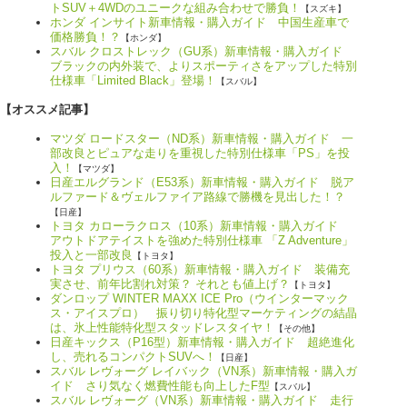
トSUV＋4WDのユニークな組み合わせで勝負！
【スズキ】
ホンダ インサイト新車情報・購入ガイド 中国生産車で
価格勝負！？
【ホンダ】
スバル クロストレック（GU系）新車情報・購入ガイド
ブラックの内外装で、よりスポーティさをアップした特別
仕様車「Limited Black」登場！
【スバル】
【オススメ記事】
マツダ ロードスター（ND系）新車情報・購入ガイド 一
部改良とピュアな走りを重視した特別仕様車「PS」を投
入！
【マツダ】
日産エルグランド（E53系）新車情報・購入ガイド 脱ア
ルファード＆ヴェルファイア路線で勝機を見出した！？
【日産】
トヨタ カローラクロス（10系）新車情報・購入ガイド
アウトドアテイストを強めた特別仕様車 「Z Adventure」
投入と一部改良
【トヨタ】
トヨタ プリウス（60系）新車情報・購入ガイド 装備充
実させ、前年比割れ対策？ それとも値上げ？
【トヨタ】
ダンロップ WINTER MAXX ICE Pro（ウインターマック
ス・アイスプロ） 振り切り特化型マーケティングの結晶
は、氷上性能特化型スタッドレスタイヤ！
【その他】
日産キックス（P16型）新車情報・購入ガイド 超絶進化
し、売れるコンパクトSUVへ！
【日産】
スバル レヴォーグ レイバック（VN系）新車情報・購入ガ
イド さり気なく燃費性能も向上したF型
【スバル】
スバル レヴォーグ（VN系）新車情報・購入ガイド 走行