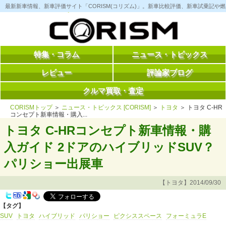
コ
最新新車情報、新車評価サイト「CORISM(コリズム)」。新車比較評価、新車試乗記
ン
テ
ン
ツ
へ
ス
特集・コラム
ニュース・トピックス
キ
ッ
レビュー
評論家ブログ
プ
クルマ買取・査定
CORISMトップ
＞
ニュース・トピックス [CORISM]
＞
トヨタ
＞ トヨタ C-HR
コンセプト新車情報・購入...
トヨタ C-HRコンセプト新車情報・購
入ガイド 2ドアのハイブリッドSUV？
パリショー出展車
【トヨタ】2014/09/30
【タグ】
SUV
トヨタ
ハイブリッド
パリショー
ピクシススペース
フォーミュラE