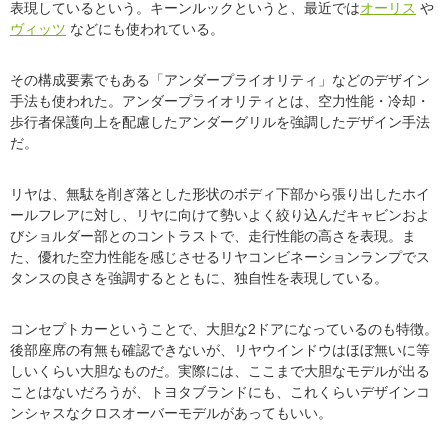
表現しているという。キーンルックというと、最近では
オーリス
や
ヴィッツ
などにも使われている。
その構成要素でもある「アンダープライオリティ」などのデザイン
手法も使われた。アンダープライオリティとは、空力性能・冷却・
歩行者保護向上を配慮したアンダーグリルを強調したデザイン手法
だ。
リヤは、無駄を削ぎ落とした形状のボディ下部から張り出したホイ
ールフレアに対し、リヤに向けて勢いよく絞り込んだキャビンおよ
びショルダー部とのコントラストで、走行性能の高さを表現。ま
た、優れた空力性能を感じさせるリヤコンビネーションランプでス
タンスの良さを強調するとともに、独自性を表現している。
コンセプトカーということで、大胆な2ドアになっているのも特徴。
後部座席の有無も確認できないが、リヤウインドウはほぼ無いに等
しいくらい大胆なものだ。実際には、ここまで大胆なモデルが出る
ことはないだろうが、トヨタブランドにも、これくらいデザインコ
ンシャスなクロスオーバーモデルがあってもいい。