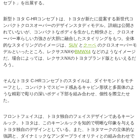
セプト」を出展する。
新型トヨタ C-HRコンセプトは、トヨタが新たに提案する新世代コ
ンパクトクロスオーバーのデザインスタディモデル。詳細は公開さ
れていないが、コンパクトなボディを生かした軽快さと、クロスオ
ーバー車らしい力強さが大胆に融合したスタイリングをもつ。全体
的なスタイリングのイメージは、
SUV
と
クーペ
のクロスオーバーモ
デルといったところ。レクサスNXや
BMW
X4
などのようなイメージ
だ。場合によっては、レクサスNXのトヨタブランド版ともいえるだ
ろう。
そんなトヨタ C-HRコンセプトのスタイルは、ダイヤモンドをモチ
ーフとし、コンパクトでスピード感あるキャビン形状と多面体のよ
うな精彩で彫りの深いボディ下部を組み合わせ、個性を際立たせ
た。
フロントフェイスは、トヨタ独自のフェイスデザインであるキーン
ルック。トヨタは、このキーンルックを知的で明晰な印象を与える
トヨタ独自のデザインとしている。また、トヨタマークの立体的な
強調と、ダイナミックなアンダープライオリティとの組み合わせで