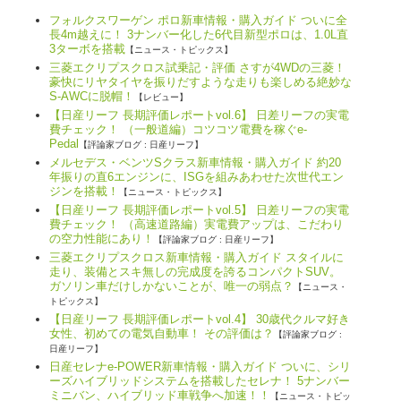
フォルクスワーゲン ポロ新車情報・購入ガイド ついに全
長4m越えに！ 3ナンバー化した6代目新型ポロは、1.0L直
3ターボを搭載
【ニュース・トピックス】
三菱エクリプスクロス試乗記・評価 さすが4WDの三菱！
豪快にリヤタイヤを振りだすような走りも楽しめる絶妙な
S-AWCに脱帽！
【レビュー】
【日産リーフ 長期評価レポートvol.6】 日差リーフの実電
費チェック！ （一般道編）コツコツ電費を稼ぐe-
Pedal
【評論家ブログ : 日産リーフ】
メルセデス・ベンツSクラス新車情報・購入ガイド 約20
年振りの直6エンジンに、ISGを組みあわせた次世代エン
ジンを搭載！
【ニュース・トピックス】
【日産リーフ 長期評価レポートvol.5】 日差リーフの実電
費チェック！ （高速道路編）実電費アップは、こだわり
の空力性能にあり！
【評論家ブログ : 日産リーフ】
三菱エクリプスクロス新車情報・購入ガイド スタイルに
走り、装備とスキ無しの完成度を誇るコンパクトSUV。
ガソリン車だけしかないことが、唯一の弱点？
【ニュース・
トピックス】
【日産リーフ 長期評価レポートvol.4】 30歳代クルマ好き
女性、初めての電気自動車！ その評価は？
【評論家ブログ :
日産リーフ】
日産セレナe-POWER新車情報・購入ガイド ついに、シリ
ーズハイブリッドシステムを搭載したセレナ！ 5ナンバー
ミニバン、ハイブリッド車戦争へ加速！！
【ニュース・トピッ