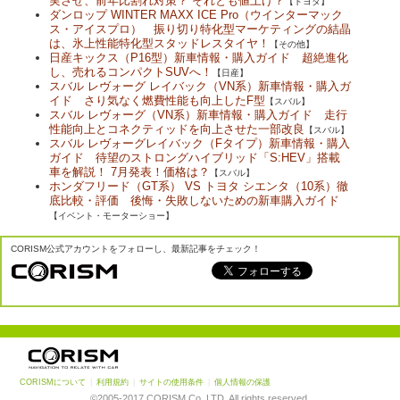
実させ、前年比割れ対策？ それとも値上げ？
【トヨタ】
ダンロップ WINTER MAXX ICE Pro（ウインターマック
ス・アイスプロ） 振り切り特化型マーケティングの結晶
は、氷上性能特化型スタッドレスタイヤ！
【その他】
日産キックス（P16型）新車情報・購入ガイド 超絶進化
し、売れるコンパクトSUVへ！
【日産】
スバル レヴォーグ レイバック（VN系）新車情報・購入ガ
イド さり気なく燃費性能も向上したF型
【スバル】
スバル レヴォーグ（VN系）新車情報・購入ガイド 走行
性能向上とコネクティッドを向上させた一部改良
【スバル】
スバル レヴォーグレイバック（Fタイプ）新車情報・購入
ガイド 待望のストロングハイブリッド「S:HEV」搭載
車を解説！ 7月発表！価格は？
【スバル】
ホンダフリード（GT系） VS トヨタ シエンタ（10系）徹
底比較・評価 後悔・失敗しないための新車購入ガイド
【イベント・モーターショー】
CORISM公式アカウントをフォローし、最新記事をチェック！
CORISMについて
|
利用規約
|
サイトの使用条件
|
個人情報の保護
©2005-2017 CORISM Co.,LTD. All rights reserved.