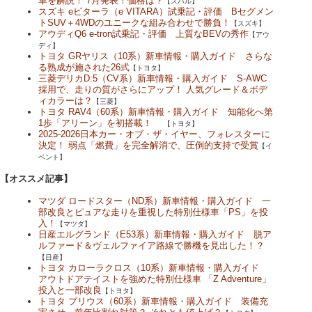
車を解説！ 7月発表！価格は？
【スバル】
スズキ eビターラ（e VITARA）試乗記・評価 Bセグメン
トSUV＋4WDのユニークな組み合わせで勝負！
【スズキ】
アウディQ6 e-tron試乗記・評価 上質なBEVの秀作
【アウ
ディ】
トヨタ GRヤリス（10系）新車情報・購入ガイド さらな
る熟成が施された26式
【トヨタ】
三菱デリカD:5（CV系）新車情報・購入ガイド S-AWC
採用で、走りの質がさらにアップ！ 人気グレード＆ボデ
ィカラーは？
【三菱】
トヨタ RAV4（60系）新車情報・購入ガイド 知能化へ第
1歩「アリーン」を初搭載！
【トヨタ】
2025-2026日本カー・オブ・ザ・イヤー、フォレスターに
決定！ 弱点「燃費」を完全解消で、圧倒的支持で受賞
【イ
ベント】
【オススメ記事】
マツダ ロードスター（ND系）新車情報・購入ガイド 一
部改良とピュアな走りを重視した特別仕様車「PS」を投
入！
【マツダ】
日産エルグランド（E53系）新車情報・購入ガイド 脱ア
ルファード＆ヴェルファイア路線で勝機を見出した！？
【日産】
トヨタ カローラクロス（10系）新車情報・購入ガイド
アウトドアテイストを強めた特別仕様車 「Z Adventure」
投入と一部改良
【トヨタ】
トヨタ プリウス（60系）新車情報・購入ガイド 装備充