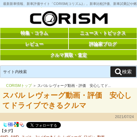
コ
最新新車情報、新車評価サイト「CORISM(コリズム)」。新車比較評価、新車試乗記
ン
テ
ン
ツ
へ
ス
特集・コラム
ニュース・トピックス
キ
ッ
レビュー
評論家ブログ
プ
クルマ買取・査定
検
検索
索:
CORISMトップ
＞ スバル レヴォーグ動画・評価 安心してド...
スバル レヴォーグ動画・評価 安心し
てドライブできるクルマ
2021/07/24
【タグ】
4WD
AWD
スバル
みいぱーきんぐ
レヴォーグ
ワゴン
動画