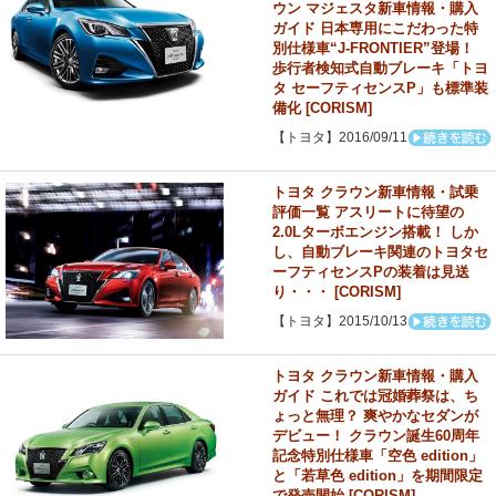
ウン マジェスタ新車情報・購入
ガイド 日本専用にこだわった特
別仕様車“J-FRONTIER”登場！
歩行者検知式自動ブレーキ「トヨ
タ セーフティセンスP」も標準装
備化 [CORISM]
【トヨタ】2016/09/11
トヨタ クラウン新車情報・試乗
評価一覧 アスリートに待望の
2.0Lターボエンジン搭載！ しか
し、自動ブレーキ関連のトヨタセ
ーフティセンスPの装着は見送
り・・・ [CORISM]
【トヨタ】2015/10/13
トヨタ クラウン新車情報・購入
ガイド これでは冠婚葬祭は、ち
ょっと無理？ 爽やかなセダンが
デビュー！ クラウン誕生60周年
記念特別仕様車「空色 edition」
と「若草色 edition」を期間限定
で発売開始 [CORISM]