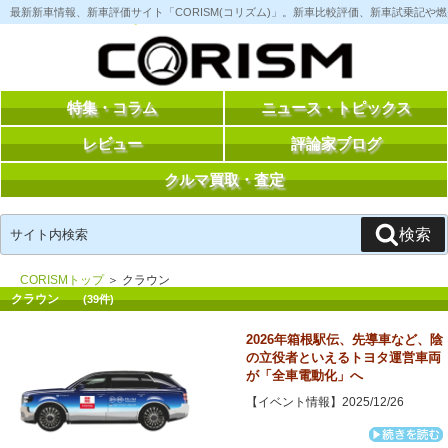
コ
最新新車情報、新車評価サイト「CORISM(コリズム)」。新車比較評価、新車試乗記
ン
テ
ン
ツ
へ
ス
特集・コラム
ニュース・トピックス
キ
ッ
レビュー
評論家ブログ
プ
クルマ買取・査定
検
検索
索:
CORISMトップ
＞ クラウン
クラウン
(39件)
2026年箱根駅伝、先導車など、陰
の立役者といえるトヨタ運営車両
が「全車電動化」へ
【イベント情報】2025/12/26