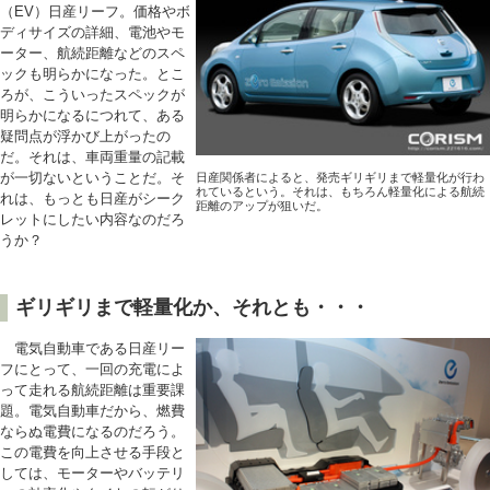
（EV）日産リーフ。価格やボ
ディサイズの詳細、電池やモ
ーター、航続距離などのスペ
ックも明らかになった。とこ
ろが、こういったスペックが
明らかになるにつれて、ある
疑問点が浮かび上がったの
だ。それは、車両重量の記載
が一切ないということだ。そ
日産関係者によると、発売ギリギリまで軽量化が行わ
れているという。それは、もちろん軽量化による航続
れは、もっとも日産がシーク
距離のアップが狙いだ。
レットにしたい内容なのだろ
うか？
ギリギリまで軽量化か、それとも・・・
電気自動車である日産リー
フにとって、一回の充電によ
って走れる航続距離は重要課
題。電気自動車だから、燃費
ならぬ電費になるのだろう。
この電費を向上させる手段と
しては、モーターやバッテリ