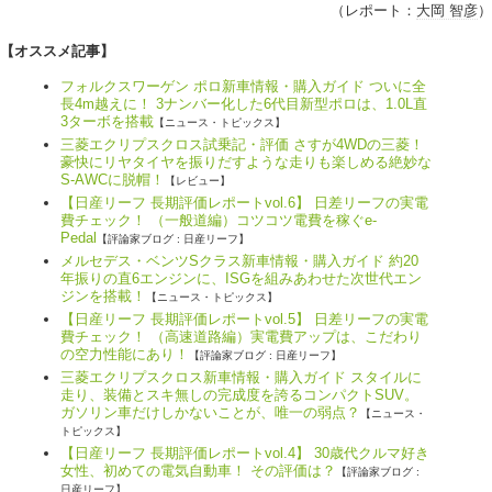
（レポート：
大岡 智彦
）
【オススメ記事】
フォルクスワーゲン ポロ新車情報・購入ガイド ついに全
長4m越えに！ 3ナンバー化した6代目新型ポロは、1.0L直
3ターボを搭載
【ニュース・トピックス】
三菱エクリプスクロス試乗記・評価 さすが4WDの三菱！
豪快にリヤタイヤを振りだすような走りも楽しめる絶妙な
S-AWCに脱帽！
【レビュー】
【日産リーフ 長期評価レポートvol.6】 日差リーフの実電
費チェック！ （一般道編）コツコツ電費を稼ぐe-
Pedal
【評論家ブログ : 日産リーフ】
メルセデス・ベンツSクラス新車情報・購入ガイド 約20
年振りの直6エンジンに、ISGを組みあわせた次世代エン
ジンを搭載！
【ニュース・トピックス】
【日産リーフ 長期評価レポートvol.5】 日差リーフの実電
費チェック！ （高速道路編）実電費アップは、こだわり
の空力性能にあり！
【評論家ブログ : 日産リーフ】
三菱エクリプスクロス新車情報・購入ガイド スタイルに
走り、装備とスキ無しの完成度を誇るコンパクトSUV。
ガソリン車だけしかないことが、唯一の弱点？
【ニュース・
トピックス】
【日産リーフ 長期評価レポートvol.4】 30歳代クルマ好き
女性、初めての電気自動車！ その評価は？
【評論家ブログ :
日産リーフ】