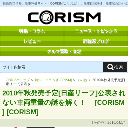
コ
最新新車情報、新車評価サイト「CORISM(コリズム)」。新車比較評価、新車試乗記
ン
テ
ン
ツ
へ
ス
特集・コラム
ニュース・トピックス
キ
ッ
レビュー
評論家ブログ
プ
クルマ買取・査定
検
検索
索:
CORISMトップ
＞
特集・コラム [CORISM]
＞
その他
＞ 2010年秋発売予定[日
産リーフ]公表さ...
2010年秋発売予定[日産リーフ]公表され
ない車両重量の謎を解く！ [CORISM
] [CORISM]
【その他】2010/04/17