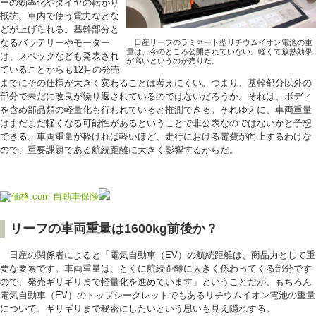
ーの効率化やタイヤの転がり
抵抗、車内で使う電力などな
どが上げられる。基幹部分と
なるバッテリーやモーター
日産リーフのラミネート型リチウムイオン電池の重
量は、今のところ公開されていない。軽くて放熱効果
は、スペックなども発表され
が高いというのが売りだ。
ていることからも12月の発売
までにその仕様が大きく変わることは考えにくい。つまり、基幹部分以外の
部分で未だに改良が繰り返されているのではないだろうか。それは、ボディ
を含め部品類の軽量化も行われていると推測できる。それゆえに、車両重量
はまだまだ軽くなる可能性があるということで非公表なのではないかと予想
できる。車両重量が軽ければ軽いほど、走行における電費が向上するわけな
ので、重要課題である航続距離に大きく影響するからだ。
リーフの車両重量は1600kg前後か？
日産の関係者によると「電気自動車（EV）の航続距離は、商品力として重
要な要素です。車両重量は、とくに航続距離に大きく係わってくる部分です
ので、発売ギリギリまで軽量化を進めています」ということだが、もちろん
電気自動車（EV）のトップシークレットでもあるリチウムイオン電池の重量
について、ギリギリまで秘密にしたいという思いも見え隠れする。