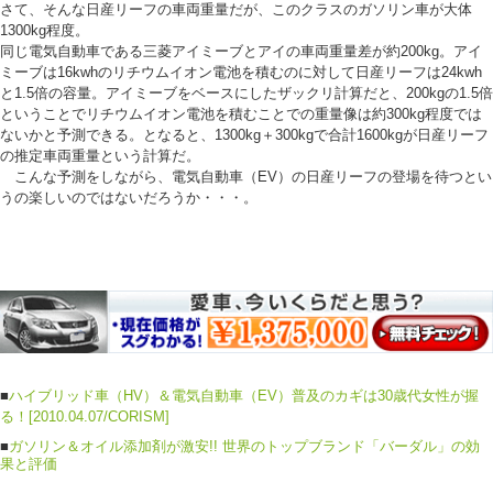
さて、そんな日産リーフの車両重量だが、このクラスのガソリン車が大体
1300kg程度。
同じ電気自動車である三菱アイミーブとアイの車両重量差が約200kg。アイ
ミーブは16kwhのリチウムイオン電池を積むのに対して日産リーフは24kwh
と1.5倍の容量。アイミーブをベースにしたザックリ計算だと、200kgの1.5倍
ということでリチウムイオン電池を積むことでの重量像は約300kg程度では
ないかと予測できる。となると、1300kg＋300kgで合計1600kgが日産リーフ
の推定車両重量という計算だ。
こんな予測をしながら、電気自動車（EV）の日産リーフの登場を待つとい
うの楽しいのではないだろうか・・・。
■
ハイブリッド車（HV）＆電気自動車（EV）普及のカギは30歳代女性が握
る！[2010.04.07/CORISM]
■
ガソリン＆オイル添加剤が激安!! 世界のトップブランド「バーダル」の効
果と評価