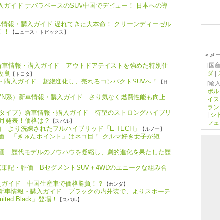
購入ガイド ナバラベースのSUV中国でデビュー！ 日本への導
車情報・購入ガイド 遅れてきた大本命！ クリーンディーゼル
！！
【ニュース・トピックス】
＜メ
）新車情報・購入ガイド アウトドアテイストを強めた特別仕
[国産
部改良
ダ
|
【トヨタ】
報・購入ガイド 超絶進化し、売れるコンパクトSUVへ！
【日
[輸入
ポル
（VN系）新車情報・購入ガイド さり気なく燃費性能も向上
イス
ラン
Fタイプ）新車情報・購入ガイド 待望のストロングハイブリ
|
シ
7月発表！価格は？
【スバル】
フェ
 より洗練されたフルハイブリッド「E-TECH」
【ルノー】
評価 「きゅんポイント」はネコ目！ クルマ好き女子が短
評価 歴代モデルのノウハウを凝縮し、劇的進化を果たした歴
A）試乗記・評価 BセグメントSUV＋4WDのユニークな組み合
入ガイド 中国生産車で価格勝負！？
【ホンダ】
）新車情報・購入ガイド ブラックの内外装で、よりスポーテ
ed Black」登場！
【スバル】