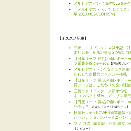
メルセデスベンツ 新型CLSを来年1月
「メルセデス・ベンツ Cクラス
場[2010.08.24/CORISM]
【オススメ記事】
三菱エクリプスクロス試乗記・評
走りも楽しめる絶妙なS-AWCに
【日産リーフ 長期評価レポートv
ツ電費を稼ぐe-Pedal
【評論家ブログ 
メルセデス・ベンツSクラス新車情
あわせた次世代エンジンを搭載！
【日産リーフ 長期評価レポートv
費アップは、こだわりの空力性能
三菱エクリプスクロス新車情報・
るコンパクトSUV。ガソリン車
【日産リーフ 長期評価レポートvo
評価は？
【評論家ブログ : 日産リーフ】
日産セレナe-POWER新車情報
たセレナ！ 5ナンバーミニバン
マツダCX-8試乗記・評価 際立
【レビュー】