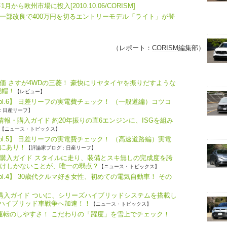
から欧州市場に投入[2010.10.06/CORISM]
」一部改良で400万円を切るエントリーモデル「ライト」が登
（レポート：
CORISM編集部
）
価 さすが4WDの三菱！ 豪快にリヤタイヤを振りだすような
脱帽！
【レビュー】
ol.6】 日差リーフの実電費チェック！ （一般道編）コツコ
: 日産リーフ】
報・購入ガイド 約20年振りの直6エンジンに、ISGを組み
【ニュース・トピックス】
ol.5】 日差リーフの実電費チェック！ （高速道路編）実電
にあり！
【評論家ブログ : 日産リーフ】
購入ガイド スタイルに走り、装備とスキ無しの完成度を誇
だけしかないことが、唯一の弱点？
【ニュース・トピックス】
l.4】 30歳代クルマ好き女性、初めての電気自動車！ その
・購入ガイド ついに、シリーズハイブリッドシステムを搭載し
、ハイブリッド車戦争へ加速！！
【ニュース・トピックス】
つ運転のしやすさ！ こだわりの「躍度」を雪上でチェック！