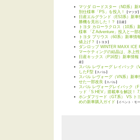
マツダ ロードスター（ND系）
別仕様車「PS」を投入！
【マツダ
日産エルグランド（E53系）新
勝機を見出した！？
【日産】
トヨタ カローラクロス（10系
様車 「Z Adventure」投入と一
トヨタ プリウス（60系）新車
値上げ？
【トヨタ】
ダンロップ WINTER MAXX 
マーケティングの結晶は、氷上性
日産キックス（P16型）新車情
産】
スバル レヴォーグ レイバック
したF型
【スバル】
スバル レヴォーグ（VN系）新
せた一部改良
【スバル】
スバル レヴォーグレイバック（
ッド「S:HEV」搭載車を解説！ 
ホンダフリード（GT系） VS 
めの新車購入ガイド
【イベント・モ