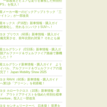
 一部改良とピュアな走りを重視した特別仕
PS」を投入！
産メーカー唯一のピックアップトラック「三
ライトン」が一部改良
産キックス（P16型）新車情報・購入ガイ
絶進化し、売れるコンパクトSUVへ！
ヨタ プリウス（60系）新車情報・購入ガイ
備充実させ、前年比割れ対策？ それとも値
産エルグランド（E53系）新車情報・購入ガ
脱アルファード＆ヴェルファイア路線で勝機
した！？
産エルグランド新車情報・購入ガイド よう
イバル、アルファード＆ヴェルファイアの追
！ Japan Mobility Show 2025
ヨタ RAV4（60系）新車情報・購入ガイド
化へ第1歩「アリーン」を初搭載！
ヨタ カローラクロス（10系）新車情報・購
ド アウトドアテイストを強めた特別仕様車
dventure」投入と一部改良
ヨタ センチュリークーペ 日本発！ 世界を