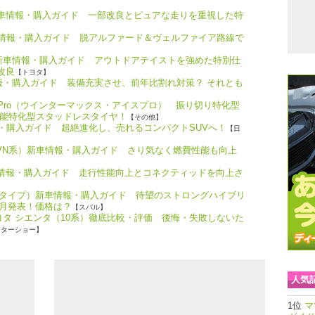
新車情報・購入ガイド 一部改良とピュアな走りを重視した特
】
車情報・購入ガイド 脱アルファード＆ヴェルファイア路線で
）新車情報・購入ガイド アウトドアテイストを強めた特別仕
部改良
【トヨタ】
情報・購入ガイド 装備充実させ、前年比割れ対策？ それとも
ICE Pro（ウインターマックス・アイスプロ） 振り切り特化型
能特化型スタッドレスタイヤ！
【その他】
報・購入ガイド 超絶進化し、売れるコンパクトSUVへ！
【日
（VN系）新車情報・購入ガイド さり気なく燃費性能も向上
車情報・購入ガイド 走行性能向上とコネクティッドを向上さ
Fタイプ）新車情報・購入ガイド 待望のストロングハイブリ
7月発表！価格は？
【スバル】
トヨタ シエンタ（10系）徹底比較・評価 後悔・失敗しないた
ーターショー】
人気
マ