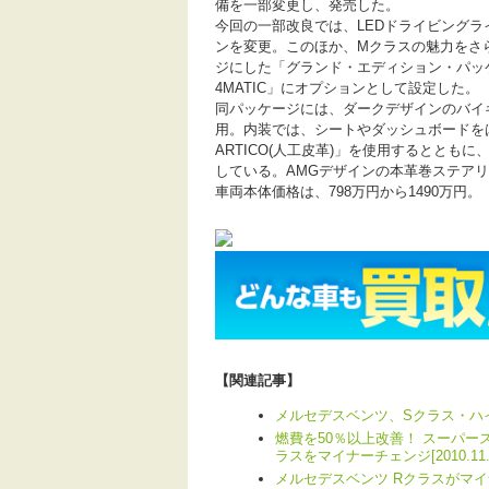
備を一部変更し、発売した。
今回の一部改良では、LEDドライビングライ
ンを変更。このほか、Mクラスの魅力をさ
ジにした「グランド・エディション・パッケージ」
4MATIC」にオプションとして設定した。
同パッケージには、ダークデザインのバイキ
用。内装では、シートやダッシュボードを
ARTICO(人工皮革)」を使用するととも
している。AMGデザインの本革巻ステア
車両本体価格は、798万円から1490万円。
【関連記事】
メルセデスベンツ、Sクラス・ハイブリ
燃費を50％以上改善！ スーパー
ラスをマイナーチェンジ[2010.11.1
メルセデスベンツ Rクラスがマイナーチェ