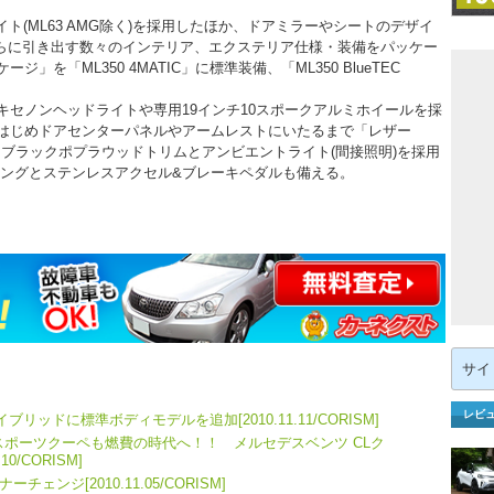
ト(ML63 AMG除く)を採用したほか、ドアミラーやシートのデザイ
らに引き出す数々のインテリア、エクステリア仕様・装備をパッケー
を「ML350 4MATIC」に標準装備、「ML350 BlueTEC
セノンヘッドライトや専用19インチ10スポークアルミホイールを採
はじめドアセンターパネルやアームレストにいたるまで「レザー
に、ブラックポプラウッドトリムとアンビエントライト(間接照明)を採用
リングとステンレスアクセル&ブレーキペダルも備える。
検
索:
レビ
ッドに標準ボディモデルを追加[2010.11.11/CORISM]
スポーツクーペも燃費の時代へ！！ メルセデスベンツ CLク
0/CORISM]
ンジ[2010.11.05/CORISM]