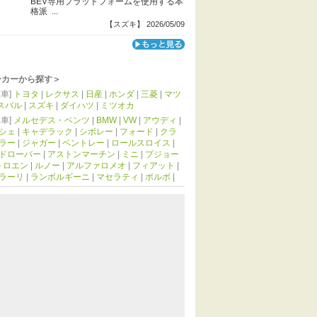
BEV専用プラットフォームを使用する本
格派 ...
【スズキ】 2026/05/09
ーカーから探す＞
車]
トヨタ
|
レクサス
|
日産
|
ホンダ
|
三菱
|
マツ
スバル
|
スズキ
|
ダイハツ
|
ミツオカ
車]
メルセデス・ベンツ
|
BMW
|
VW
|
アウディ
|
シェ
|
キャデラック
|
シボレー
|
フォード
|
クラ
ラー
|
ジャガー
|
ベントレー
|
ロールスロイス
|
ドローバー
|
アストンマーチン
|
ミニ
|
プジョー
トロエン
|
ルノー
|
アルファロメオ
|
フィアット
|
ラーリ
|
ランボルギーニ
|
マセラティ
|
ボルボ
|