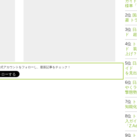
ガイド
様車「
国
菱 ト
日
ド 超
ト
ド 装
上げ？
日
M公式アカウントをフォローし、最新記事をチェック！
イド 
を見出
日
やくラ
撃態勢完了
ト
知能
ト
入ガイ
「Z A
ト