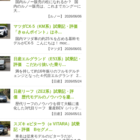
国内ルノー販売の柱になれるか？ 国
内のルノー販売は、これまでカングーに
大...
【ルノー】 2026/06/06
マツダCX-5（KM系）試乗記・評価
「きゅんポイント」はネ...
国内マツダ車の約25％を占める基幹モ
デルがCX-5 こんにちは！ moc...
【マツダ】 2026/06/01
日産エルグランド（E53系）試乗記・
評価 こだわり抜いた乗り...
満を持して約16年振りのフルモデルチ
ェンジとなった４代目エルグランド 2...
【日産】 2026/05/24
日産リーフ（ZE2系）試乗記・評
価 歴代モデルのノウハウを凝...
歴代リーフのノウハウを得て大幅に進
化した3代目リーフ 量産BEV（バッテ...
【日産】 2026/05/11
スズキ eビターラ（e VITARA）試乗
記・評価 Bセグメ...
車名は従来モデルのビターラだが、