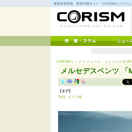
コ
最新新車情報、新車評価サイト「CORISM(コリズ
ン
テ
ン
ツ
へ
ス
キ
ッ
プ
CORISMトップ
＞
ニュース・トピックス [CORI
メルセデスベンツ 「M
【タグ】
SUV
ドイツ車