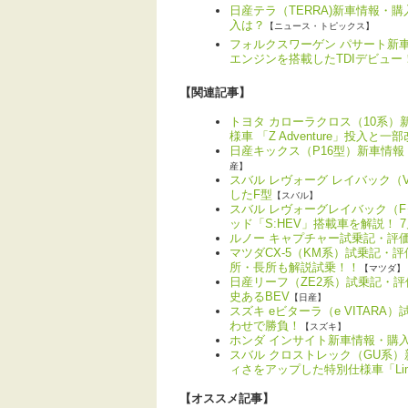
日産テラ（TERRA)新車情報・
入は？
【ニュース・トピックス】
フォルクスワーゲン パサート新
エンジンを搭載したTDIデビュー
【関連記事】
トヨタ カローラクロス（10系
様車 「Z Adventure」投入と一
日産キックス（P16型）新車情
産】
スバル レヴォーグ レイバック
したF型
【スバル】
スバル レヴォーグレイバック（
ッド「S:HEV」搭載車を解説！ 
ルノー キャプチャー試乗記・評価
マツダCX-5（KM系）試乗記・
所・長所も解説試乗！！
【マツダ】
日産リーフ（ZE2系）試乗記・
史あるBEV
【日産】
スズキ eビターラ（e VITAR
わせで勝負！
【スズキ】
ホンダ インサイト新車情報・購
スバル クロストレック（GU系
ィさをアップした特別仕様車「Limit
【オススメ記事】