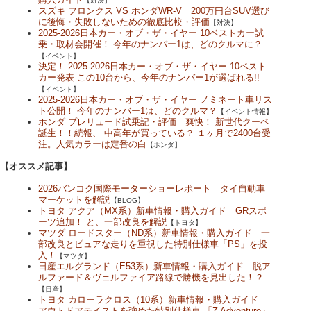
【対決】
スズキ フロンクス VS ホンダWR-V 200万円台SUV選び
に後悔・失敗しないための徹底比較・評価
【対決】
2025-2026日本カー・オブ・ザ・イヤー 10ベストカー試
乗・取材会開催！ 今年のナンバー1は、どのクルマに？
【イベント】
決定！ 2025-2026日本カー・オブ・ザ・イヤー 10ベスト
カー発表 この10台から、今年のナンバー1が選ばれる!!
【イベント】
2025-2026日本カー・オブ・ザ・イヤー ノミネート車リス
ト公開！ 今年のナンバー1は、どのクルマ？
【イベント情報】
ホンダ プレリュード試乗記・評価 爽快！ 新世代クーペ
誕生！！続報、 中高年が買っている？ １ヶ月で2400台受
注。人気カラーは定番の白
【ホンダ】
【オススメ記事】
2026バンコク国際モーターショーレポート タイ自動車
マーケットを解説
【BLOG】
トヨタ アクア（MX系）新車情報・購入ガイド GRスポ
ーツ追加！ と、一部改良を解説
【トヨタ】
マツダ ロードスター（ND系）新車情報・購入ガイド 一
部改良とピュアな走りを重視した特別仕様車「PS」を投
入！
【マツダ】
日産エルグランド（E53系）新車情報・購入ガイド 脱ア
ルファード＆ヴェルファイア路線で勝機を見出した！？
【日産】
トヨタ カローラクロス（10系）新車情報・購入ガイド
アウトドアテイストを強めた特別仕様車 「Z Adventure」