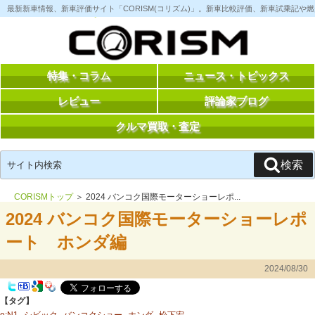
コ
最新新車情報、新車評価サイト「CORISM(コリズム)」。新車比較評価、新車試乗記
ン
テ
ン
ツ
へ
ス
特集・コラム
ニュース・トピックス
キ
ッ
レビュー
評論家ブログ
プ
クルマ買取・査定
検
検索
索:
CORISMトップ
＞ 2024 バンコク国際モーターショーレポ...
2024 バンコク国際モーターショーレポ
ート ホンダ編
2024/08/30
【タグ】
e:N1
シビック
バンコクショー
ホンダ
松下宏