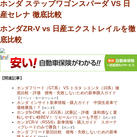
ホンダ ステップワゴンスパーダ VS 日
産セレナ 徹底比較
ホンダZR-V vs 日産エクストレイルを徹
底比較
【関連記事】
ホンダフリード（GT系） VS トヨタ シエンタ（10系）徹
底比較・評価 後悔・失敗しないための新車購入ガイド
【イベント・モーターショー】
ホンダ インサイト新車情報・購入ガイド 中国生産車で
価格勝負！？
【ホンダ】
ホンダN-ONE e:（JG5系）試乗記・評価 違和感なく運
転しやすい軽BEV！ リセールバリューも予想！
【ホンダ】
ホンダCR-V（RS5/6）新車情報・購入ガイド スポーテ
ィグレードのみで勝負！
【ホンダ】
ホンダ フリード新旧比較 後悔・失敗しないための新車
購入ガイド