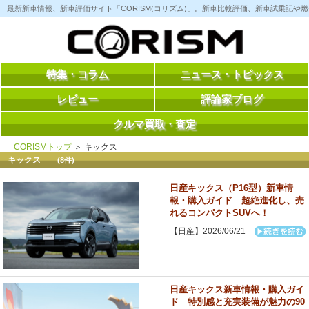
コ
最新新車情報、新車評価サイト「CORISM(コリズム)」。新車比較評価、新車試乗記
ン
テ
ン
ツ
へ
ス
特集・コラム
ニュース・トピックス
キ
ッ
レビュー
評論家ブログ
プ
クルマ買取・査定
CORISMトップ
＞ キックス
キックス
(8件)
日産キックス（P16型）新車情
報・購入ガイド 超絶進化し、売
れるコンパクトSUVへ！
【日産】2026/06/21
日産キックス新車情報・購入ガイ
ド 特別感と充実装備が魅力の90