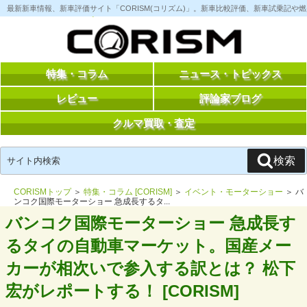
コ
最新新車情報、新車評価サイト「CORISM(コリズム)」。新車比較評価、新車試乗記
ン
テ
ン
ツ
へ
ス
特集・コラム
ニュース・トピックス
キ
ッ
レビュー
評論家ブログ
プ
クルマ買取・査定
検
検索
索:
CORISMトップ
＞
特集・コラム [CORISM]
＞
イベント・モーターショー
＞ バ
ンコク国際モーターショー 急成長するタ...
バンコク国際モーターショー 急成長す
るタイの自動車マーケット。国産メー
カーが相次いで参入する訳とは？ 松下
宏がレポートする！ [CORISM]