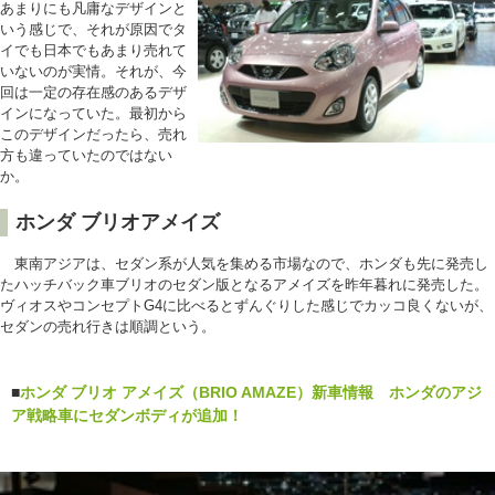
あまりにも凡庸なデザインと
いう感じで、それが原因でタ
イでも日本でもあまり売れて
いないのが実情。それが、今
回は一定の存在感のあるデザ
インになっていた。最初から
このデザインだったら、売れ
方も違っていたのではない
か。
ホンダ ブリオアメイズ
東南アジアは、セダン系が人気を集める市場なので、ホンダも先に発売し
たハッチバック車ブリオのセダン版となるアメイズを昨年暮れに発売した。
ヴィオスやコンセプトG4に比べるとずんぐりした感じでカッコ良くないが、
セダンの売れ行きは順調という。
■
ホンダ ブリオ アメイズ（BRIO AMAZE）新車情報 ホンダのアジ
ア戦略車にセダンボディが追加！