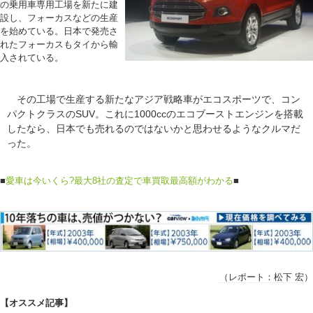
の乗用車専用工場を新たに建
設し、フォーカスなどの生産
を始めている。日本で発売さ
れたフォーカスもタイから輸
入されている。
その工場で生産する新たなアジア戦略車がエコスポーツで、コン
パクトクラスのSUV。これに1000ccのエコブーストエンジンを搭載
したなら、日本でも売れるのではないかと思わせるようなクルマだ
った。
■
愛車は今いくら?最大8社の査定で車買取最高額がわかる
■
（レポート：
松下 宏
）
【オススメ記事】