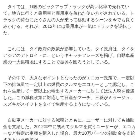
タイでは、1t級のピックアップトラックが高い比率で売れてい
て、地方に行くと乗用車と商用車を兼ねた使い方がされている。ト
ラックの荷台にたくさんの人が乗って移動するシーンを今でも良く
みかける。それが、2012年には乗用車が一気にトラックを逆転し
た。
これには、タイ政府の政策が影響している。タイ政府は、タイを
アジアのデトロイトに、というキャッチフレーズを掲げ、自動車産
業の一大集積地にすることで振興を図ろうとしている。
その中で、大きなポイントとなったのがエコカー政策で、一定以
下の排気量で一定以上の燃費のクルマをエコカーとして認定し、こ
れを生産して一定以上の輸出するメーカーに対しては法人税を優遇
した。この減税政策に対応して日産がマーチ、三菱がミラージュ、
スズキがスイフトをタイで生産するようになっている。
自動車メーカーに対する減税とともに、ユーザーに対しても補助
金を支給した。2012年中に初めてクルマを買うユーザーが、エコカ
ーなど特定の車種を購入した場合、最大10万バーツの補助金を支給
するという政策だ。