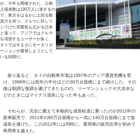
が、今年も開催された。公称
入場者数は190万人に達するの
で、東京をはるかに上回る動
員力を持つ。クルマに対して
シラけた雰囲気も広がる日本
と違って、アジアではクルマ
を渇望するユーザーが多く、
タイでは今まさにモータリゼ
ーションが爆発しようとして
いる段階だ。
振り返ると、タイの自動車市場は1997年のアジア通貨危機を受
け、1998年には前年の半分ほどの30万台規模にまで縮小した。その
後は順調な復調を遂げてきたものの、リーマンショックや大洪水な
どのときにはマイナス成長になった年もあった。
それらが、完全に癒えて本格的な成長軌道に乗ったのが2012年の
新車販売で、2011年の80万台規模から一気に140万台規模にまで急
成長を遂げた。この2012年には同時に、乗用車の販売比率が初めて
商用車を越えた。