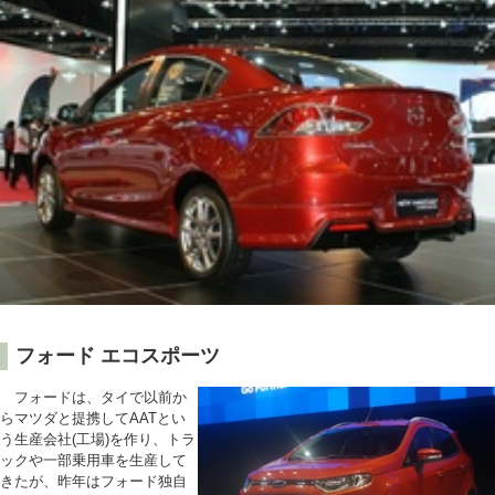
フォード エコスポーツ
フォードは、タイで以前か
らマツダと提携してAATとい
う生産会社(工場)を作り、トラ
ックや一部乗用車を生産して
きたが、昨年はフォード独自