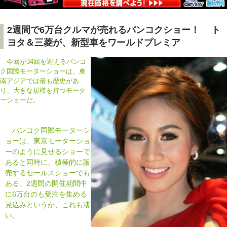
2週間で6万台クルマが売れるバンコクショー！ ト
ヨタ＆三菱が、新型車をワールドプレミア
今回が34回を迎えるバンコ
ク国際モーターショーは、東
南アジアでは最も歴史があ
り、大きな規模を持つモータ
ーショーだ。
バンコク国際モーターシ
ョーは、東京モーターショ
ーのように見せるショーで
あると同時に、積極的に販
売するセールスショーでも
ある。2週間の開催期間中
に6万台のも受注を集める
見込みというか、これも凄
い。