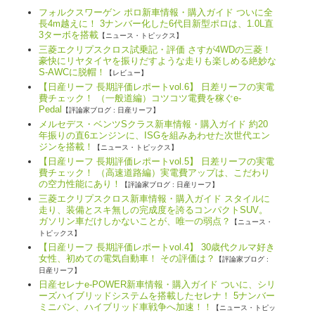
フォルクスワーゲン ポロ新車情報・購入ガイド ついに全
長4m越えに！ 3ナンバー化した6代目新型ポロは、1.0L直
3ターボを搭載
【ニュース・トピックス】
三菱エクリプスクロス試乗記・評価 さすが4WDの三菱！
豪快にリヤタイヤを振りだすような走りも楽しめる絶妙な
S-AWCに脱帽！
【レビュー】
【日産リーフ 長期評価レポートvol.6】 日差リーフの実電
費チェック！ （一般道編）コツコツ電費を稼ぐe-
Pedal
【評論家ブログ : 日産リーフ】
メルセデス・ベンツSクラス新車情報・購入ガイド 約20
年振りの直6エンジンに、ISGを組みあわせた次世代エン
ジンを搭載！
【ニュース・トピックス】
【日産リーフ 長期評価レポートvol.5】 日差リーフの実電
費チェック！ （高速道路編）実電費アップは、こだわり
の空力性能にあり！
【評論家ブログ : 日産リーフ】
三菱エクリプスクロス新車情報・購入ガイド スタイルに
走り、装備とスキ無しの完成度を誇るコンパクトSUV。
ガソリン車だけしかないことが、唯一の弱点？
【ニュース・
トピックス】
【日産リーフ 長期評価レポートvol.4】 30歳代クルマ好き
女性、初めての電気自動車！ その評価は？
【評論家ブログ :
日産リーフ】
日産セレナe-POWER新車情報・購入ガイド ついに、シリ
ーズハイブリッドシステムを搭載したセレナ！ 5ナンバー
ミニバン、ハイブリッド車戦争へ加速！！
【ニュース・トピッ