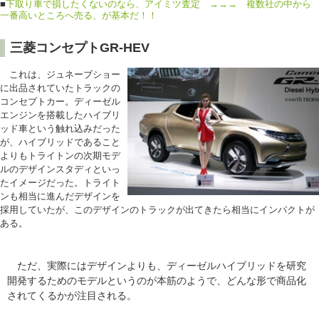
■
下取り車で損したくないのなら、アイミツ査定 →→→ 複数社の中から
一番高いところへ売る、が基本だ！！
三菱コンセプトGR-HEV
これは、ジュネーブショー
に出品されていたトラックの
コンセプトカー。ディーゼル
エンジンを搭載したハイブリ
ッド車という触れ込みだった
が、ハイブリッドであること
よりもトライトンの次期モデ
ルのデザインスタディといっ
たイメージだった。トライト
ンも相当に進んだデザインを
採用していたが、このデザインのトラックが出てきたら相当にインパクトが
ある。
ただ、実際にはデザインよりも、ディーゼルハイブリッドを研究
開発するためのモデルというのが本筋のようで、どんな形で商品化
されてくるかが注目される。