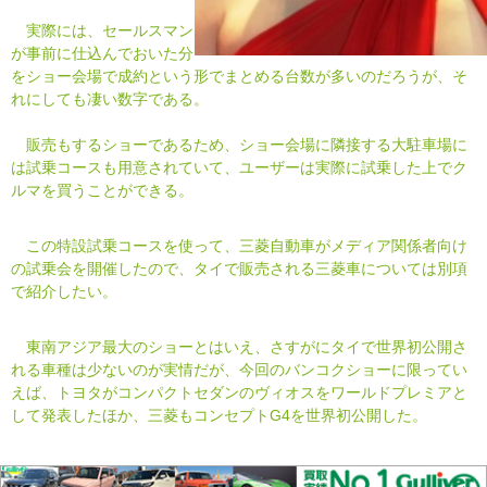
実際には、セールスマン
が事前に仕込んでおいた分
をショー会場で成約という形でまとめる台数が多いのだろうが、そ
れにしても凄い数字である。
販売もするショーであるため、ショー会場に隣接する大駐車場に
は試乗コースも用意されていて、ユーザーは実際に試乗した上でク
ルマを買うことができる。
この特設試乗コースを使って、三菱自動車がメディア関係者向け
の試乗会を開催したので、タイで販売される三菱車については別項
で紹介したい。
東南アジア最大のショーとはいえ、さすがにタイで世界初公開さ
れる車種は少ないのが実情だが、今回のバンコクショーに限ってい
えば、トヨタがコンパクトセダンのヴィオスをワールドプレミアと
して発表したほか、三菱もコンセプトG4を世界初公開した。