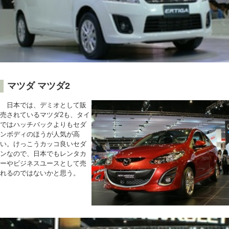
マツダ マツダ2
日本では、デミオとして販
売されているマツダ2も、タイ
ではハッチバックよりもセダ
ンボディのほうが人気が高
い。けっこうカッコ良いセダ
ンなので、日本でもレンタカ
ーやビジネスユースとして売
れるのではないかと思う。