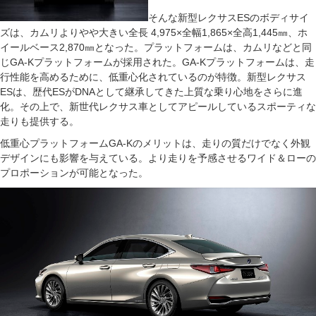
そんな新型レクサスESのボディサイ
ズは、カムリよりやや大きい全長 4,975×全幅1,865×全高1,445㎜、ホ
イールベース2,870㎜となった。プラットフォームは、カムリなどと同
じGA-Kプラットフォームが採用された。GA-Kプラットフォームは、走
行性能を高めるために、低重心化されているのが特徴。新型レクサス
ESは、歴代ESがDNAとして継承してきた上質な乗り心地をさらに進
化。その上で、新世代レクサス車としてアピールしているスポーティな
走りも提供する。
低重心プラットフォームGA-Kのメリットは、走りの質だけでなく外観
デザインにも影響を与えている。より走りを予感させるワイド＆ローの
プロポーションが可能となった。