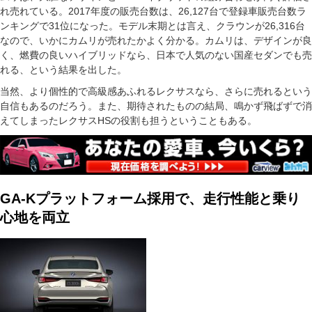
れ売れている。2017年度の販売台数は、26,127台で登録車販売台数ラ
ンキングで31位になった。モデル末期とは言え、クラウンが26,316台
なので、いかにカムリが売れたかよく分かる。カムリは、デザインが良
く、燃費の良いハイブリッドなら、日本で人気のない国産セダンでも売
れる、という結果を出した。
当然、より個性的で高級感あふれるレクサスなら、さらに売れるという
自信もあるのだろう。また、期待されたものの結局、鳴かず飛ばずで消
えてしまったレクサスHSの役割も担うということもある。
GA-Kプラットフォーム採用で、走行性能と乗り
心地を両立