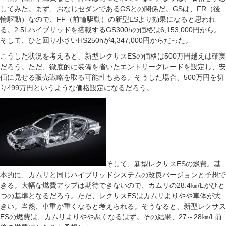
してみた。まず、おなじセダンであるGSとの関係だ。GSは、FR（後
輪駆動）なので、FF（前輪駆動）の新型ESより効果になると思われ
る。2.5Lハイブリッドを搭載するGS300hの価格は6,153,000円から。
そして、ひと回り小さいHS250hが4,347,000円からだった。
こうした状況を考えると、新型レクサスESの価格は500万円越えは確実
だろう。ただ、徹底的に装備を省いたエントリーグレードを設定し、安
価に見せる販売戦略を取る可能性もある。そうした場合、500万円を切
り499万円というような価格設定になるだろう。
そして、新型レクサスESの燃費。基
本的に、カムリと同じハイブリッドシステムの改良バージョンと予想で
きる。大幅な燃費アップは期待できないので、カムリの28.4㎞/Lがひと
つの基準となるだろう。ただ、レクサスESはカムリよりやや車体が大
きい。当然、車重が重くなると考えられる。そうなると、新型レクサス
ESの燃費は、カムリよりやや悪くなるはず。その結果、27～28㎞/L前