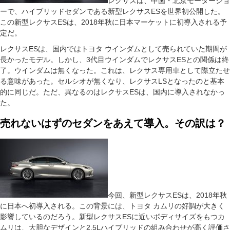
レクサスは、中国・北京モーターショ
ーで、ハイブリッドセダンである新型レクサスESを世界初公開した。
この新型レクサスESは、2018年秋に日本マーケットに初導入される予
定だ。
レクサスESは、国内ではトヨタ ウインダムとして売られていた期間が
長かったモデル。しかし、3代目ウインダムでレクサスESとの関係は終
了。ウインダムは無くなった。これは、レクサス専用車として際立たせ
る意味があった。セルシオが無くなり、レクサスLSとなったのと基本
的に同じだ。ただ、異なるのはレクサスESは、国内に導入されなかっ
た。
売れないはずのセダンをあえて導入。その訳は？
今回、新型レクサスESは、2018年秋
に日本へ初導入される。この背景には、トヨタ カムリの好調が大きく
影響しているのだろう。新型レクサスESに近いボディサイズをもつカ
ムリは、大胆なデザインと2.5Lハイブリッドの組み合わせが高く評価さ