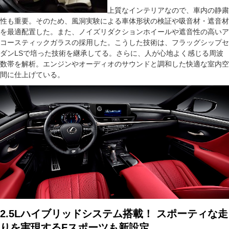
上質なインテリアなので、車内の静粛
性も重要。そのため、風洞実験による車体形状の検証や吸音材・遮音材
を最適配置した。また、ノイズリダクションホイールや遮音性の高いア
コースティックガラスの採用した。こうした技術は、フラッグシップセ
ダンLSで培った技術を継承してる。さらに、人が心地よく感じる周波
数帯を解析。エンジンやオーディオのサウンドと調和した快適な室内空
間に仕上げている。
2.5Lハイブリッドシステム搭載！ スポーティな走
りを実現するFスポーツも新設定