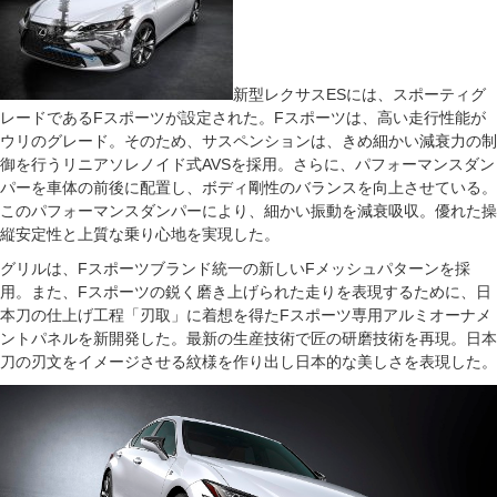
新型レクサスESには、スポーティグ
レードであるFスポーツが設定された。Fスポーツは、高い走行性能が
ウリのグレード。そのため、サスペンションは、きめ細かい減衰力の制
御を行うリニアソレノイド式AVSを採用。さらに、パフォーマンスダン
パーを車体の前後に配置し、ボディ剛性のバランスを向上させている。
このパフォーマンスダンパーにより、細かい振動を減衰吸収。優れた操
縦安定性と上質な乗り心地を実現した。
グリルは、Fスポーツブランド統一の新しいFメッシュパターンを採
用。また、Fスポーツの鋭く磨き上げられた走りを表現するために、日
本刀の仕上げ工程「刃取」に着想を得たFスポーツ専用アルミオーナメ
ントパネルを新開発した。最新の生産技術で匠の研磨技術を再現。日本
刀の刃文をイメージさせる紋様を作り出し日本的な美しさを表現した。