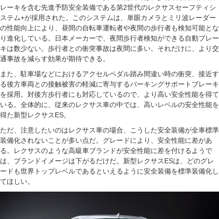
レーキを含む先進予防安全装備である第2世代のレクサスセーフティシ
ステム+が採用された。このシステムは、単眼カメラとミリ波レーダー
の性能向上により、昼間の自転車運転者や夜間の歩行者も検知可能とな
り進化している。日本メーカーで、夜間歩行者検知ができる自動ブレー
キは数少ない。歩行者との衝突事故は夜間に多い。それだけに、より交
通事故を減らす効果が期待できる。
また、駐車場などにおけるアクセルペダル踏み間違い時の衝突、接近す
る後方車両との接触被害の軽減に寄与するパーキングサポートブレーキ
を採用。対後方歩行者にも対応しているので、より高い安全性能を得て
いる。全体的に、従来のレクサス車の中では、高いレベルの安全性能を
得た新型レクサスES。
ただ、注意したいのはレクサス車の場合、こうした安全装備が全車標準
装備化されないことが多い点だ。グレードにより、安全性能に差があ
る。レクサスのような高級車ブランドが安全性能に差を付けるようで
は、ブランドイメージは下がるだけだ。新型レクサスESは、どのグレ
ードも世界トップレベルであるといえるように安全装備を標準装備化し
てほしい。