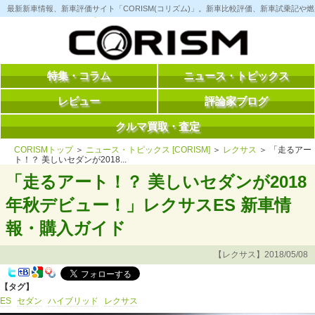
コ
最新新車情報、新車評価サイト「CORISM(コリズム)」。新車比較評価、新車試乗記
ン
テ
ン
ツ
へ
ス
特集・コラム
ニュース・トピックス
キ
ッ
レビュー
評論家ブログ
プ
クルマ買取・査定
CORISMトップ
＞
ニュース・トピックス [CORISM]
＞
レクサス
＞ 「走るアー
ト！？ 美しいセダンが2018...
「走るアート！？ 美しいセダンが2018
年秋デビュー！」レクサスES 新車情
報・購入ガイド
【レクサス】2018/05/08
【タグ】
ES
セダン
ハイブリッド
レクサス