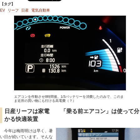
【タグ】
EV
リーフ
日産
電気自動車
エアコンを作動させ8時間後。1/3バッテリーを消費したのみで、このま
ま近所の買い物にも行ける高電費（？）
日産リーフは家電 「乗る前エアコン」は使って分
かる快適装置
今年は梅雨明けは早く、暑
い日が続いています。そんな