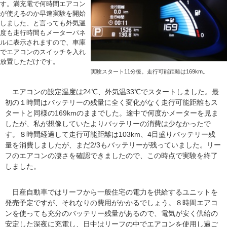
す。満充電で何時間エアコン
が使えるのか早速実験を開始
しました、と言っても外気温
度も走行時間もメーターパネ
ルに表示されますので、車庫
でエアコンのスイッチを入れ
放置しただけです。
実験スタート11分後。走行可能距離は169km。
エアコンの設定温度は24℃、外気温33℃でスタートしました。最
初の１時間はバッテリーの残量に全く変化がなく走行可能距離もス
タートと同様の169kmのままでした。途中で何度かメーターを見ま
したが、私が想像していたよりバッテリーの消費は少なかったで
す。８時間経過して走行可能距離は103km、4目盛りバッテリー残
量を消費しましたが、まだ2/3もバッテリーが残っていました。リー
フのエアコンの凄さを確認できましたので、この時点で実験を終了
しました。
日産自動車ではリーフから一般住宅の電力を供給するユニットを
発売予定ですが、それなりの費用がかかるでしょう。８時間エアコ
ンを使っても充分のバッテリー残量があるので、電気が安く供給の
安定した深夜に充電し、日中はリーフの中でエアコンを使用し過ご