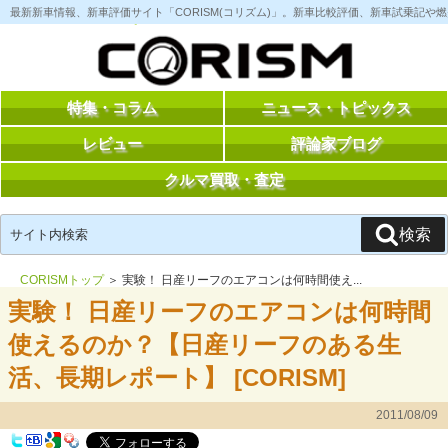
コ
最新新車情報、新車評価サイト「CORISM(コリズム)」。新車比較評価、新車試乗記
ン
テ
ン
ツ
へ
ス
特集・コラム
ニュース・トピックス
キ
ッ
レビュー
評論家ブログ
プ
クルマ買取・査定
検
検索
索:
CORISMトップ
＞ 実験！ 日産リーフのエアコンは何時間使え...
実験！ 日産リーフのエアコンは何時間
使えるのか？【日産リーフのある生
活、長期レポート】 [CORISM]
2011/08/09