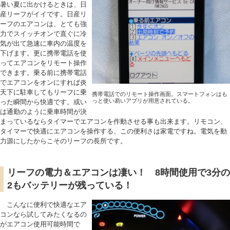
暑い夏に出かけるときは、日
産リーフがイイです。日産リ
ーフのエアコンは、とても強
力でスイッチオンで直ぐに冷
気が出て急速に車内の温度を
下げます。更に携帯電話を使
ってエアコンをリモート操作
できます。乗る前に携帯電話
でエアコンをオンにすれば炎
天下に駐車してもリーフに乗
携帯電話でのリモート操作画面。スマートフォンはも
っと使い易いアプリが用意されている。
った瞬間から快適です。或い
は通勤のように乗車時間が決
まっているならタイマーでエアコンを作動させる事も出来ます。リモコン、
タイマーで快適にエアコンを操作する、この便利さは家電ですね。電気を動
力源にしたからこそのリーフの長所です。
リーフの電力＆エアコンは凄い！ 8時間使用で3分の
2もバッテリーが残っている！
こんなに便利で快適なエア
コンなら試してみたくなるの
がエアコン使用可能時間で