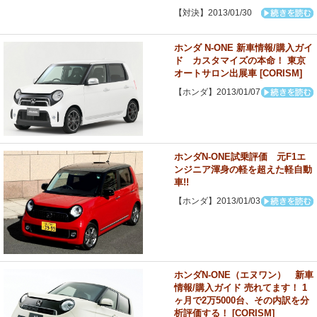
【対決】2013/01/30
ホンダ N-ONE 新車情報/購入ガイ
ド カスタマイズの本命！ 東京
オートサロン出展車 [CORISM]
【ホンダ】2013/01/07
ホンダN-ONE試乗評価 元F1エ
ンジニア渾身の軽を超えた軽自動
車!!
【ホンダ】2013/01/03
ホンダN-ONE（エヌワン） 新車
情報/購入ガイド 売れてます！ 1
ヶ月で2万5000台、その内訳を分
析評価する！ [CORISM]