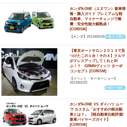
ホンダN-ONE（エヌワン）新車情
報・購入ガイド プレミアムな軽
自動車、マイナーチェンジで燃
費・安全性能大幅熟成！
[CORISM]
【ホンダ】2014/05/29
【東京オートサロン２０１３で見
つけたこの１台！その４】クルマ
がドレスアップしてくれと叫
ぶ！？ GRMNヴィッツ ターボ
コンセプト [CORISM]
【イベント・モーターショー】
2013/02/25
ホンダN-ONE VS ダイハツ ムー
ヴ カスタム「おすすめの軽自動
車とは？」 【軽自動車比較評価/
新車バイヤーズガイド】
[CORISM]