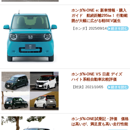
ホンダN-ONE e: 新車情報・購入
ガイド 航続距離295㎞！ 行動範
囲が大幅に広がる軽BEV誕生
【ホンダ】2025/09/14
ホンダN-ONE VS 日産 デイズ
ハイト系軽自動車比較評価
【対決】2021/10/05
ホンダN-ONE試乗記・評価 価格
は高いが、満足度も高い走行性能