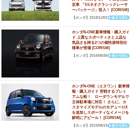
定車 「SSネオクラシックレーサ
ーパッケージ」投入！ [CORISM]
【ホンダ】2016/12/02
ホンダN-ONE新車情報・購入ガイ
ド 上質なスポーティさと上品な
気品さを誇る2つの個性派特別仕
様車が登場 [CORISM]
【ホンダ】2016/06/30
ホンダN-ONE（エヌワン）新車情
報・購入ガイド 苦戦するプレミ
アムな軽！ ローダウンモデルで
立体駐車場に対応！ さらに、カ
スタマイズモデルのモデューロX
を追加しスポーティなイメージを
鮮明にアピール！ [CORISM]
【ホンダ】2015/08/19