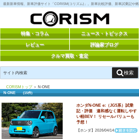
コ
最新新車情報、新車評価サイト「CORISM(コリズム)」。新車比較評価、新車試乗記
ン
テ
ン
ツ
へ
ス
特集・コラム
ニュース・トピックス
キ
ッ
レビュー
評論家ブログ
プ
クルマ買取・査定
検
検索
索:
CORISMトップ
＞ N-ONE
N-ONE
(15件)
ホンダN-ONE e:（JG5系）試乗
記・評価 違和感なく運転しやす
い軽BEV！ リセールバリューも
予想！
【ホンダ】2026/04/14