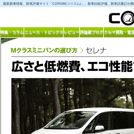
最新新車情報、新車評価サイト「CORISM(コリズム)」。新車比較評価、新車試乗記
特集・コラム
ニュース・トピックス
レビュー
評論家ブログ
クルマ買取・査