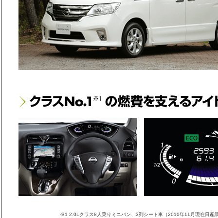
※1 2.0Lクラス8人乗りミニバン、3列シート車（2010年11月現在日